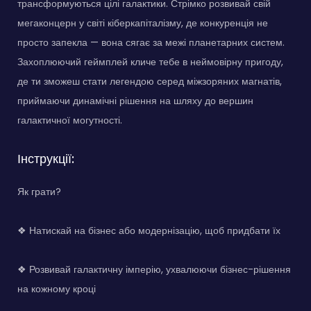
трансформуються цілі галактики. Стрімко розвивай свій
мегаконцерн у світі кіберкапіталізму, де конкуренція не
просто запекла — вона сягає за межі планетарних систем.
Захоплюючий геймплей кличе тебе в неймовірну пригоду,
де ти зможеш стати легендою серед міжзоряних магнатів,
приймаючи динамічні рішення на шляху до вершин
галактичної могутності.
Інструкції:
Як грати?
❖ Натискай на бізнес або модернізацію, щоб придбати їх
❖ Розвивай галактичну імперію, ухвалюючи бізнес-рішення
на кожному кроці