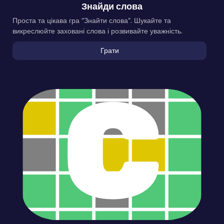
Знайди слова
Проста та цікава гра “Знайти слова”. Шукайте та
викреслюйте заховані слова і розвивайте уважність.
Грати