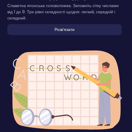
Славетна японська головоломка. Заповніть сітку числами
від 1 до 9. Три рівні складності щодня: легкий, середній і
складний.
Розвʼязати