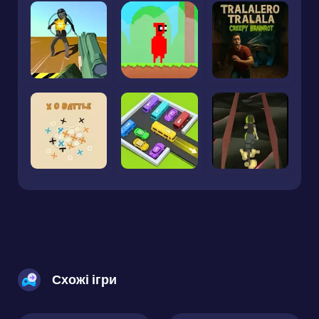
Схожі ігри