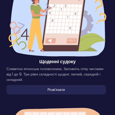
Щоденні судоку
Славетна японська головоломка. Заповніть сітку числами
від 1 до 9. Три рівні складності щодня: легкий, середній і
складний.
Розвʼязати