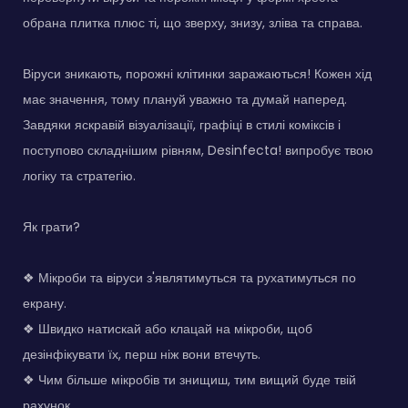
обрана плитка плюс ті, що зверху, знизу, зліва та справа.
Віруси зникають, порожні клітинки заражаються! Кожен хід
має значення, тому плануй уважно та думай наперед.
Завдяки яскравій візуалізації, графіці в стилі коміксів і
поступово складнішим рівням, Desinfecta! випробує твою
логіку та стратегію.
Як грати?
❖ Мікроби та віруси з'являтимуться та рухатимуться по
екрану.
❖ Швидко натискай або клацай на мікроби, щоб
дезінфікувати їх, перш ніж вони втечуть.
❖ Чим більше мікробів ти знищиш, тим вищий буде твій
рахунок.