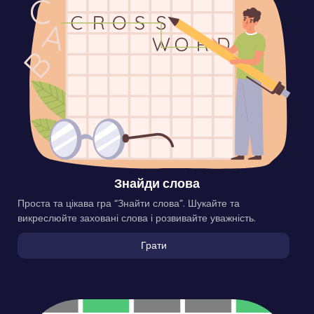
Знайди слова
Проста та цікава гра “Знайти слова”. Шукайте та
викреслюйте заховані слова і розвивайте уважність.
Грати