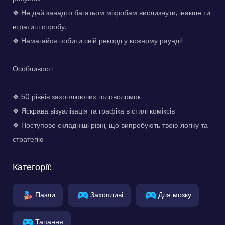
❖ Не дай занадто багатьом мікробам вислизнути, інакше ти
втратиш спробу.
❖ Намагайся побити свій рекорд у кожному раунді!
Особливості
❖ 50 рівнів захоплюючих головоломок
❖ Яскрава візуалізація та графіка в стилі коміксів
❖ Поступово складніші рівні, що випробують твою логіку та
стратегію
Категорії:
Пазли
Захопливі
Для мозку
Тапання