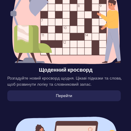
Щоденний кросворд
Розгадуйте новий кросворд щодня. Цікаві підказки та слова,
щоб розвинути логіку та словниковий запас.
Перейти