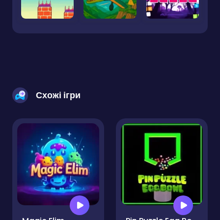
Схожі ігри