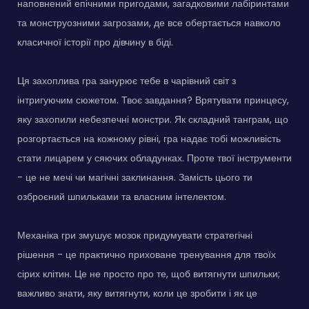
наповнений епічними пригодами, загадковими лабіринтами
та монструозними загрозами, де все обертається навколо
класичної історії про дівчину в біді.
Ця захоплива гра занурює тебе в чарівний світ з
інтригуючим сюжетом. Твоє завдання? Врятувати принцесу,
яку захопили небезпечні монстри. Як складний танграм, що
розгортається на кожному рівні, гра надає тобі можливість
стати лицарем у сяючих обладунках. Проте твої інструменти
- це не мечі чи магічні заклинання. Замість цього ти
озброєний шпильками та власним інтелектом.
Механіка гри змушує мозок придумувати стратегічні
рішення - це практично приховане тренування для твоїх
сірих клітин. Це не просто про те, щоб витягнути шпильки;
важливо знати, яку витягнути, коли це зробити і як це