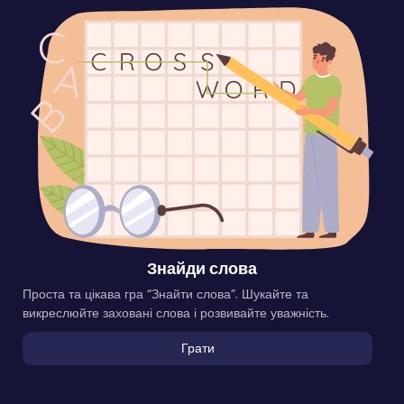
Знайди слова
Проста та цікава гра “Знайти слова”. Шукайте та
викреслюйте заховані слова і розвивайте уважність.
Грати