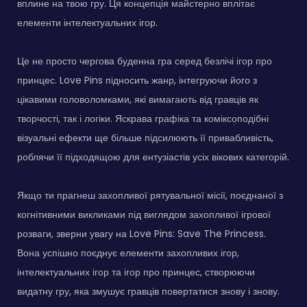
вплине на твою гру. Ця концепція майстерно вплітає
елементи інтелектуальних ігор.
Це не просто чергова буденна гра серед безлічі ігор про
принцес. Love Pins підносить жанр, інтегруючи його з
цікавими головоломками, які вимагають від гравців як
творчості, так і логіки. Яскрава графіка та коміксоподібні
візуальні ефекти ще більше підсилюють її привабливість,
роблячи її підходящою для ентузіастів усіх вікових категорій.
Якщо ти прагнеш захопливої рятувальної місії, поєднаної з
когнітивними викликами під виглядом захопливої ігрової
розваги, зверни увагу на Love Pins: Save The Princess.
Вона успішно поєднує елементи захопливих ігор,
інтелектуальних ігор та ігор про принцес, створюючи
видатну гру, яка змушує гравців повертатися знову і знову.