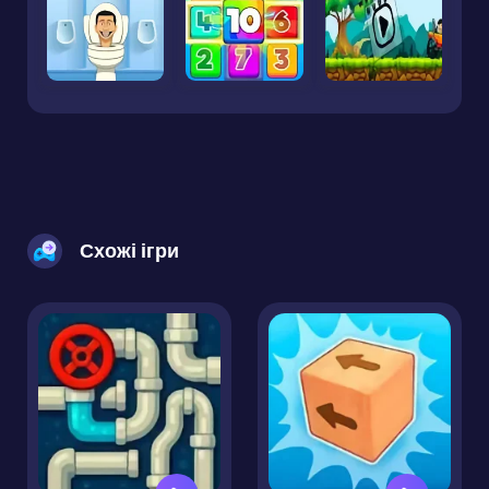
Схожі ігри