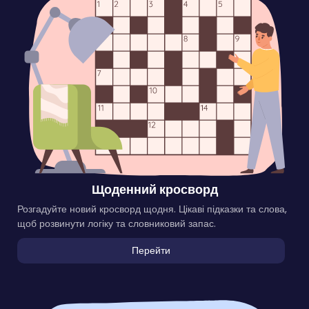
Щоденний кросворд
Розгадуйте новий кросворд щодня. Цікаві підказки та слова,
щоб розвинути логіку та словниковий запас.
Перейти