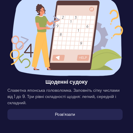
Щоденні судоку
Славетна японська головоломка. Заповніть сітку числами
від 1 до 9. Три рівні складності щодня: легкий, середній і
складний.
Розвʼязати