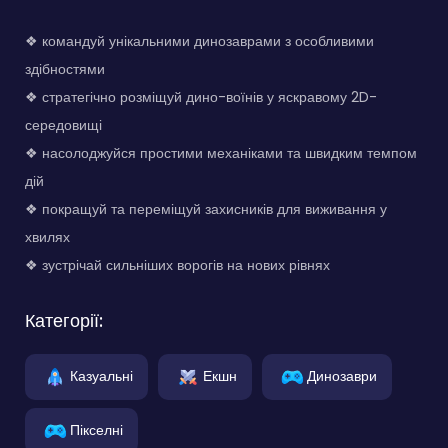
❖ командуй унікальними динозаврами з особливими
здібностями
❖ стратегічно розміщуй дино-воїнів у яскравому 2D-
середовищі
❖ насолоджуйся простими механіками та швидким темпом
дій
❖ покращуй та переміщуй захисників для виживання у
хвилях
❖ зустрічай сильніших ворогів на нових рівнях
Категорії:
Казуальні
Екшн
Динозаври
Пікселні