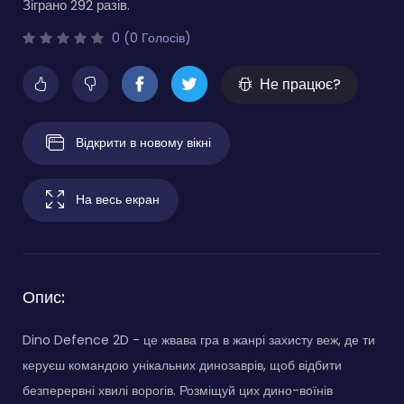
Зіграно 292 разів.
0 (0 Голосів)
Не працює?
Відкрити в новому вікні
На весь екран
Опис:
Dino Defence 2D - це жвава гра в жанрі захисту веж, де ти
керуєш командою унікальних динозаврів, щоб відбити
безперервні хвилі ворогів. Розміщуй цих дино-воїнів