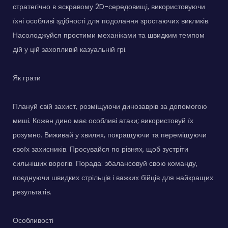
стратегічно в яскравому 2D-середовищі, використовуючи
їхні особливі здібності для подолання зростаючих викликів.
Насолоджуйся простими механіками та швидким темпом
дій у цій захопливій казуальній грі.
Як грати
Плануй свій захист, розміщуючи динозаврів за допомогою
миші. Кожен дино має особливі атаки; використовуй їх
розумно. Виживай у хвилях, покращуючи та переміщуючи
своїх захисників. Просувайся по рівнях, щоб зустріти
сильніших ворогів. Порада: збалансовуй свою команду,
поєднуючи швидких стрільців і важких бійців для найкращих
результатів.
Особливості