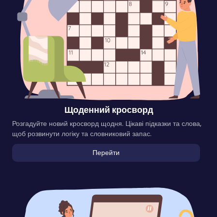
Щоденний кросворд
Розгадуйте новий кросворд щодня. Цікаві підказки та слова,
щоб розвинути логіку та словниковий запас.
Перейти