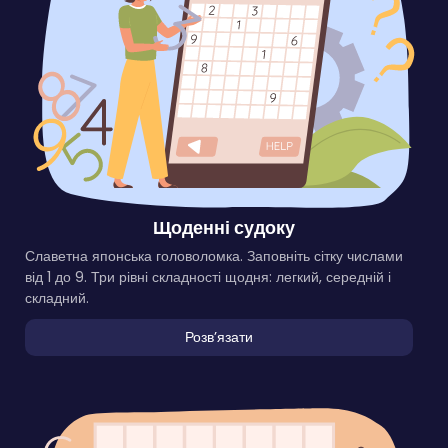
Щоденні судоку
Славетна японська головоломка. Заповніть сітку числами
від 1 до 9. Три рівні складності щодня: легкий, середній і
складний.
Розвʼязати