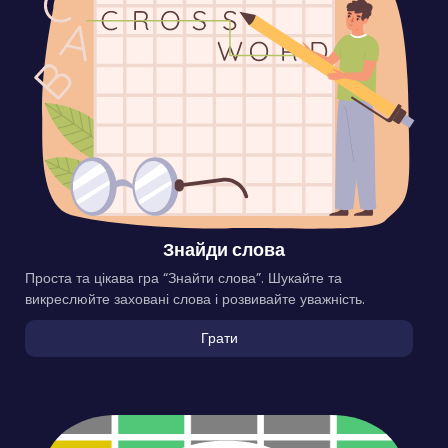
Знайди слова
Проста та цікава гра “Знайти слова”. Шукайте та
викреслюйте заховані слова і розвивайте уважність.
Грати