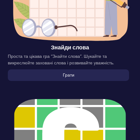
Знайди слова
Проста та цікава гра “Знайти слова”. Шукайте та
викреслюйте заховані слова і розвивайте уважність.
Грати