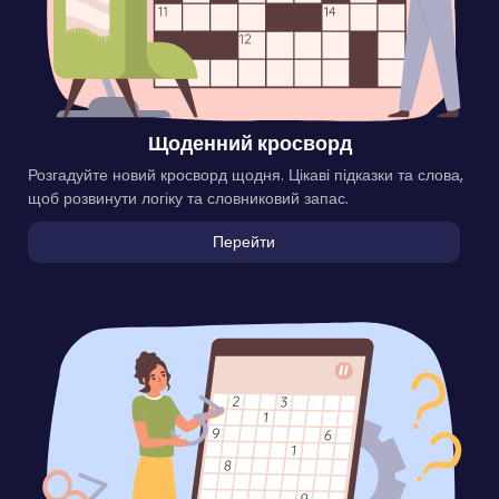
Щоденний кросворд
Розгадуйте новий кросворд щодня. Цікаві підказки та слова,
щоб розвинути логіку та словниковий запас.
Перейти