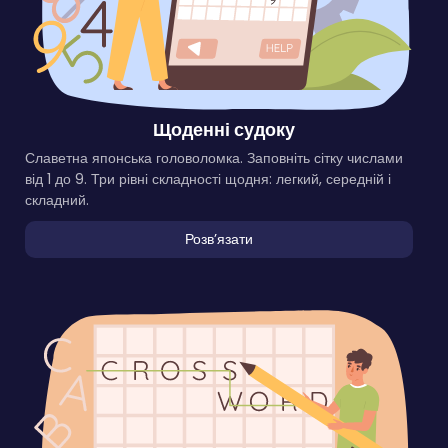
Щоденні судоку
Славетна японська головоломка. Заповніть сітку числами
від 1 до 9. Три рівні складності щодня: легкий, середній і
складний.
Розвʼязати