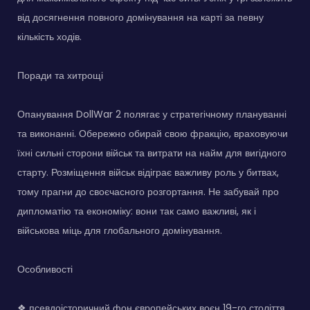
від досягнення повного домінування на карті за певну
кількість ходів.
Поради та хитрощі
Опанування DollWar 2 полягає у стратегічному плануванні
та виконанні. Обережно обирай свою фракцію, враховуючи
їхні сильні сторони військ та витрати на найм для вигідного
старту. Розміщення військ відіграє важливу роль у битвах,
тому прагни до своєчасного розгортання. Не забувай про
дипломатію та економіку: вони так само важливі, як і
військова міць для глобального домінування.
Особливості
❖ псевдоісторичний фон європейських воєн 19-го століття