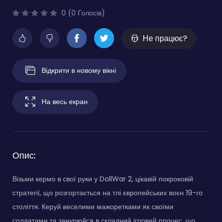
0 (0 Голосів)
Не працює?
Відкрити в новому вікні
На весь екран
Опис:
Візьми кермо в свої руки у DollWar 2, цікавій покроковій
стратегії, що розгортається на тлі європейських воєн 19-го
століття. Керуй веселими мажоретками як своїми
солдатами та занурюйся в складний ігровий процес, що