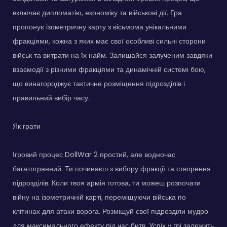
включає дипломатію, економіку та військові дії. Гра
пропонує ізометричну карту з вісьмома унікальними
фракціями, кожна з яких має свої особливі сильні сторони
військ та витрати на їх найм. Залишайся залученим завдяки
взаємодії з різними фракціями та динамічній системі бою,
що винагороджує тактичне розміщення підрозділів і
правильний вибір часу.
Як грати
Ігровий процес DollWar 2 простий, але водночас
багатогранний. Ти починаєш з вибору фракції та створення
підрозділів. Коли твоя армія готова, ти можеш розпочати
війну на ізометричній карті, переміщуючи війська по
клітинах для атаки ворога. Розміщуй свої підрозділи мудро
для максимального ефекту під час битв. Успіх у грі залежить