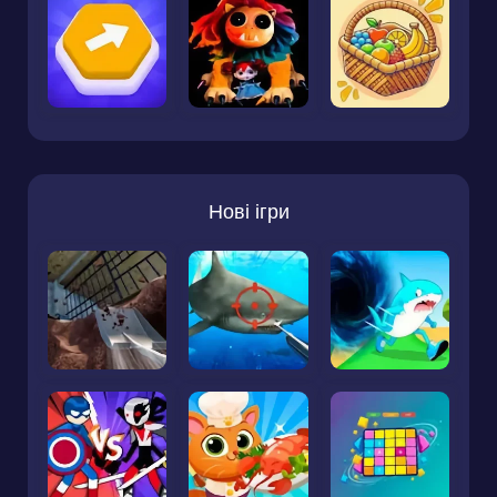
Нові ігри