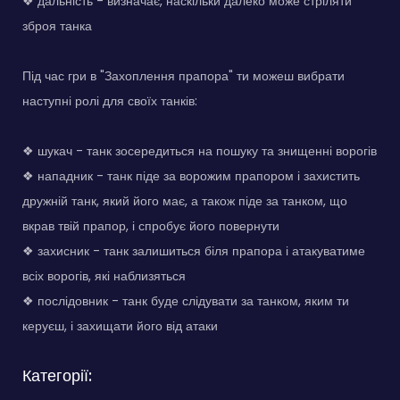
❖ дальність - визначає, наскільки далеко може стріляти
зброя танка
Під час гри в "Захоплення прапора" ти можеш вибрати
наступні ролі для своїх танків:
❖ шукач - танк зосередиться на пошуку та знищенні ворогів
❖ нападник - танк піде за ворожим прапором і захистить
дружній танк, який його має, а також піде за танком, що
вкрав твій прапор, і спробує його повернути
❖ захисник - танк залишиться біля прапора і атакуватиме
всіх ворогів, які наблизяться
❖ послідовник - танк буде слідувати за танком, яким ти
керуєш, і захищати його від атаки
Категорії: