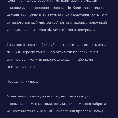
Коли ти знищуєш ворожі танки, вони можуть скидати
припаси для поповнення твоїх танків. Коли танк, яким ти
керуєш, знищується, ти автоматично переходиш до іншого
активного танка. Якщо всі твої танки знищені, є невеликий
час відновлення, перш ніж усі твої танки повернуться.
Ти також можеш знайти руйнівні ящики на полі, які можна
знищити зброєю танка, щоб отримати припаси. Місія
закінчується, коли ти виконуєш завдання або коли
закінчується час.
Поради та хитрощі
Може знадобитися деякий час, щоб звикнути до
перемикання між танками, оскільки ти не можеш вибрати
конкретний танк. У режимі "Захоплення прапора" завжди