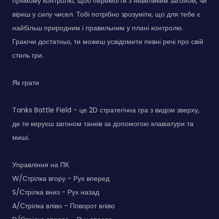
прямому контролю, щоб перемогти з невеликим загоном, чи
віриш у силу чисел. Тобі потрібно зрозуміти, що для тебе є
найбільш природним і правильним у плані контролю.
Граючи достатньо, ти можеш усвідомити певні речі про свій
стиль гри.
Як грати
Tanks Battle Field - це 2D стратегічна гра з видом зверху,
де ти керуєш загоном танків за допомогою клавіатури та
миші.
Управління на ПК
W/Стрілка вгору - Рух вперед
S/Стрілка вниз - Рух назад
A/Стрілка вліво - Поворот вліво