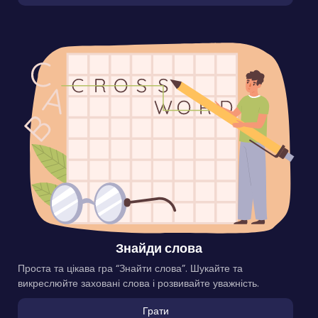
Знайди слова
Проста та цікава гра “Знайти слова”. Шукайте та
викреслюйте заховані слова і розвивайте уважність.
Грати