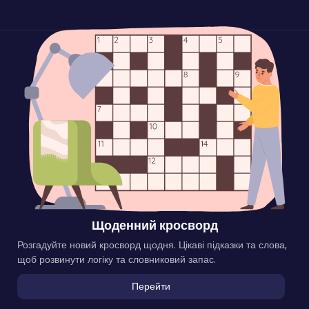
Щоденний кросворд
Розгадуйте новий кросворд щодня. Цікаві підказки та слова,
щоб розвинути логіку та словниковий запас.
Перейти