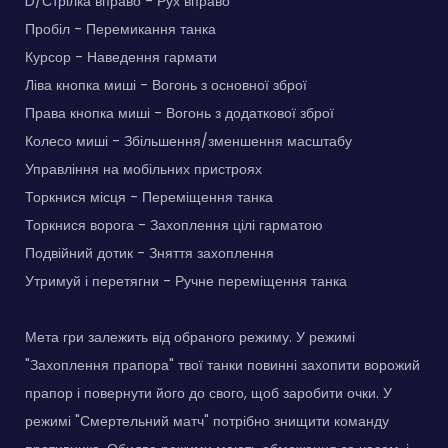
D/Стрілка вправо - Рух вправо
Пробіл - Перемикання танка
Курсор - Наведення гармати
Ліва кнопка миші - Вогонь з основної зброї
Права кнопка миші - Вогонь з додаткової зброї
Колесо миші - Збільшення/зменшення масштабу
Управління на мобільних пристроях
Торкнися місця - Переміщення танка
Торкнися ворога - Захоплення цілі гарматою
Подвійний дотик - Зняття захоплення
Утримуй і перетягни - Ручне переміщення танка
Мета гри залежить від обраного режиму. У режимі
"Захоплення прапора" твої танки повинні захопити ворожий
прапор і повернути його до свого, щоб заробити очки. У
режимі "Смертельний матч" потрібно знищити команду