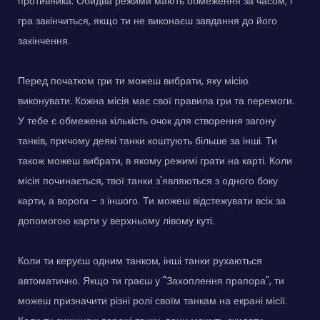
противника. Обидва режими мають обмеження за часом, і
гра закінчиться, якщо ти не виконаєш завдання до його
закінчення.
Перед початком гри ти можеш вибрати, яку місію
виконувати. Кожна місія має свої правила гри та перемоги.
У тебе є обмежена кількість очок для створення загону
танків, причому деякі танки коштують більше за інші. Ти
також можеш вибрати, в якому режимі грати на карті. Коли
місія починається, твої танки з'являються з одного боку
карти, а вороги - з іншого. Ти можеш відстежувати всіх за
допомогою карти у верхньому лівому куті.
Коли ти керуєш одним танком, інші танки рухаються
автоматично. Якщо ти граєш у "Захоплення прапора", ти
можеш призначити різні ролі своїм танкам на екрані місії.