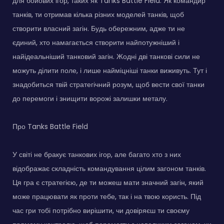
для бойових ігор, таких як Tanks Battle Field. Як командир
танків, ти отримав кілька різних моделей танків, щоб
створити власний загін. Будь обережним, адже ти не
єдиний, хто намагається створити найпотужніший і
найідеальніший танковий загін. Жодні дві танкові сили не
можуть ділити поле, і лише найміцніші танки виживуть. Тут і
знадобиться твій стратегічний розум, щоб вести свої танки
до перемоги і знищити ворожі залишки металу.
Про Tanks Battle Field
У світі не бракує танкових ігор, але багато хто з них
відображає складність командування цілим загоном танків.
Ця гра є стратегією, де ти можеш мати значний загін, який
може працювати як проти тебе, так і на твою користь. Під
час гри тобі потрібно вирішити, чи довіряєш ти своєму