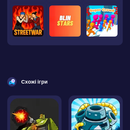
Схожі ігри