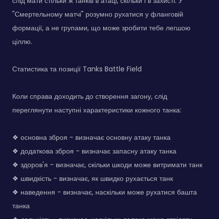
слід мати стільки ж танків в атаці, скільки і в захисті. У
"Смертельному матчі" розумно рухатися у фланговій
формації, а не групами, що може зробити тебе легшою
ціллю.
Статистика та позиції Tanks Battle Field
Коли справа доходить до створення загону, слід
переглянути наступні характеристики кожного танка:
❖ основна зброя - визначає основну атаку танка
❖ додаткова зброя - визначає запасну атаку танка
❖ здоров'я - визначає, скільки шкоди може витримати танк
❖ швидкість - визначає, як швидко рухається танк
❖ наведення - визначає, наскільки може рухатися башта
танка