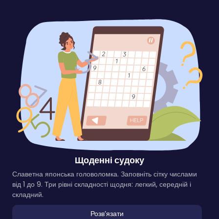
Щоденні судоку
Славетна японська головоломка. Заповніть сітку числами
від 1 до 9. Три рівні складності щодня: легкий, середній і
складний.
Розвʼязати