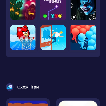
Схожі ігри