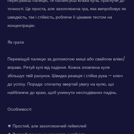
пересуваєш палицю, ти балансуєш кілька куль, прагнучи до
точності. Це проста, але захоплююча гра, яка випробовує як
швидкість, так і стійкість, роблячи її цікавим тестом на
концентрацію.
Як грати
Переміщуй палицю за допомогою миші або свайпом вліво/
вправо. Рятуй кулі від падіння. Кожна зловлена куля
збільшує твій рахунок. Швидка реакція і стійка рука — ключ
до успіху. Порада: спочатку звертай увагу на кулю, що
найближче до краю, щоб уникнути несподіваних падінь.
Особливості
❖ Простий, але захоплюючий геймплей