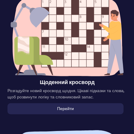
Щоденний кросворд
Розгадуйте новий кросворд щодня. Цікаві підказки та слова,
щоб розвинути логіку та словниковий запас.
Перейти