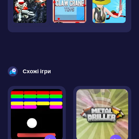
Схожі ігри