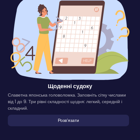
Щоденні судоку
Славетна японська головоломка. Заповніть сітку числами
від 1 до 9. Три рівні складності щодня: легкий, середній і
складний.
Розвʼязати