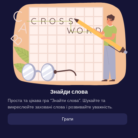
Знайди слова
Проста та цікава гра “Знайти слова”. Шукайте та
викреслюйте заховані слова і розвивайте уважність.
Грати