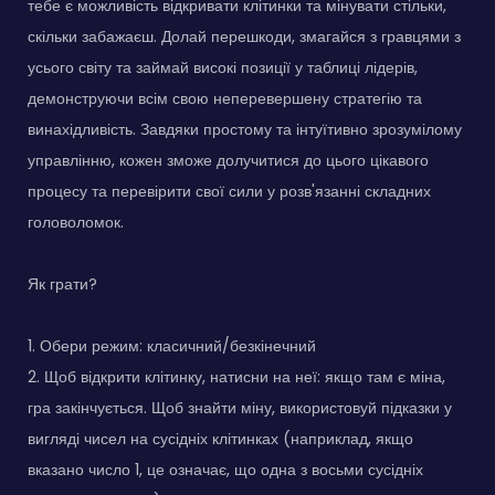
тебе є можливість відкривати клітинки та мінувати стільки,
скільки забажаєш. Долай перешкоди, змагайся з гравцями з
усього світу та займай високі позиції у таблиці лідерів,
демонструючи всім свою неперевершену стратегію та
винахідливість. Завдяки простому та інтуїтивно зрозумілому
управлінню, кожен зможе долучитися до цього цікавого
процесу та перевірити свої сили у розв'язанні складних
головоломок.
Як грати?
1. Обери режим: класичний/безкінечний
2. Щоб відкрити клітинку, натисни на неї: якщо там є міна,
гра закінчується. Щоб знайти міну, використовуй підказки у
вигляді чисел на сусідніх клітинках (наприклад, якщо
вказано число 1, це означає, що одна з восьми сусідніх