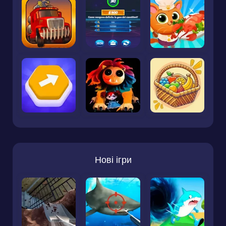
Нові ігри