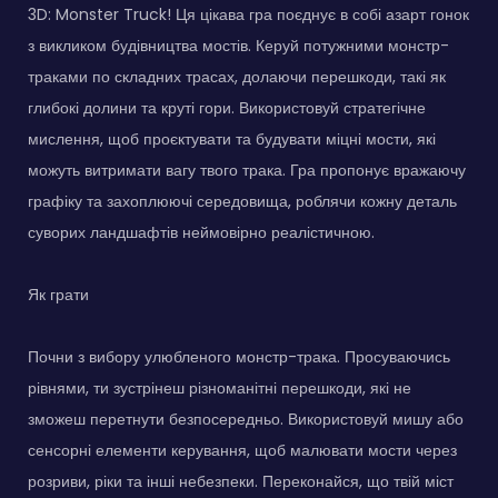
3D: Monster Truck! Ця цікава гра поєднує в собі азарт гонок
з викликом будівництва мостів. Керуй потужними монстр-
траками по складних трасах, долаючи перешкоди, такі як
глибокі долини та круті гори. Використовуй стратегічне
мислення, щоб проєктувати та будувати міцні мости, які
можуть витримати вагу твого трака. Гра пропонує вражаючу
графіку та захоплюючі середовища, роблячи кожну деталь
суворих ландшафтів неймовірно реалістичною.
Як грати
Почни з вибору улюбленого монстр-трака. Просуваючись
рівнями, ти зустрінеш різноманітні перешкоди, які не
зможеш перетнути безпосередньо. Використовуй мишу або
сенсорні елементи керування, щоб малювати мости через
розриви, ріки та інші небезпеки. Переконайся, що твій міст