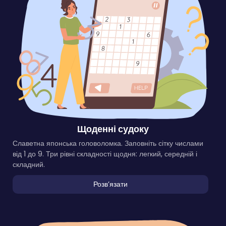
Щоденні судоку
Славетна японська головоломка. Заповніть сітку числами
від 1 до 9. Три рівні складності щодня: легкий, середній і
складний.
Розвʼязати