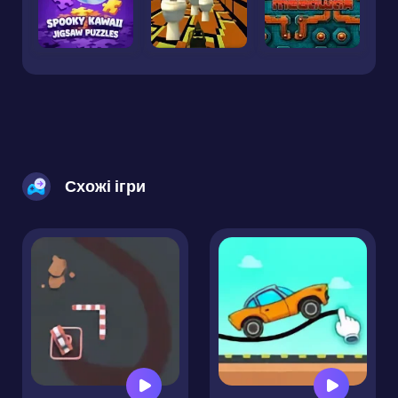
Схожі ігри