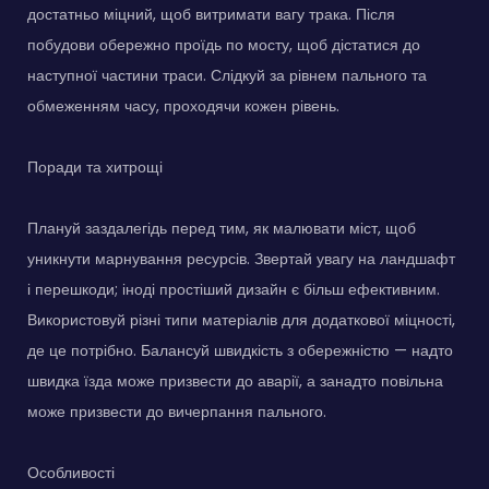
достатньо міцний, щоб витримати вагу трака. Після
побудови обережно проїдь по мосту, щоб дістатися до
наступної частини траси. Слідкуй за рівнем пального та
обмеженням часу, проходячи кожен рівень.
Поради та хитрощі
Плануй заздалегідь перед тим, як малювати міст, щоб
уникнути марнування ресурсів. Звертай увагу на ландшафт
і перешкоди; іноді простіший дизайн є більш ефективним.
Використовуй різні типи матеріалів для додаткової міцності,
де це потрібно. Балансуй швидкість з обережністю — надто
швидка їзда може призвести до аварії, а занадто повільна
може призвести до вичерпання пального.
Особливості