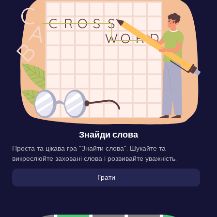
Знайди слова
Проста та цікава гра “Знайти слова”. Шукайте та
викреслюйте заховані слова і розвивайте уважність.
Грати