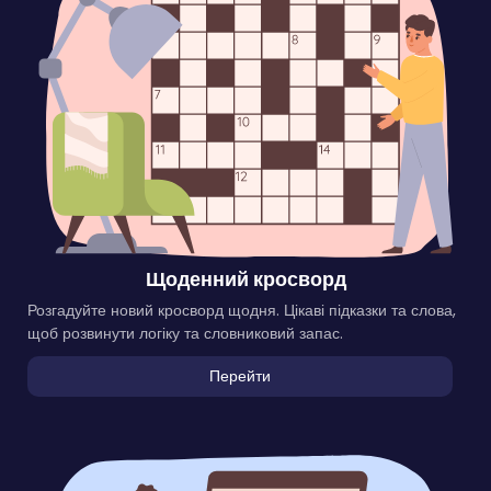
Щоденний кросворд
Розгадуйте новий кросворд щодня. Цікаві підказки та слова,
щоб розвинути логіку та словниковий запас.
Перейти