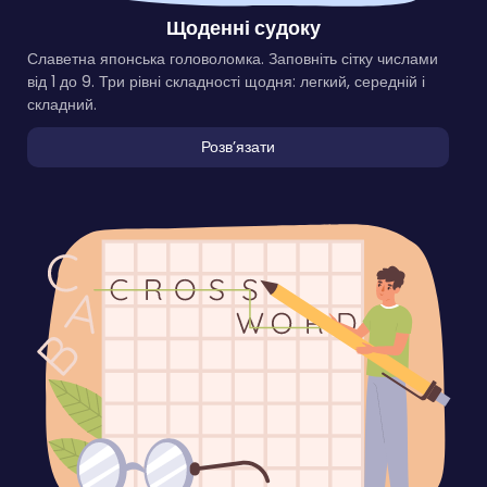
Щоденні судоку
Славетна японська головоломка. Заповніть сітку числами
від 1 до 9. Три рівні складності щодня: легкий, середній і
складний.
Розвʼязати