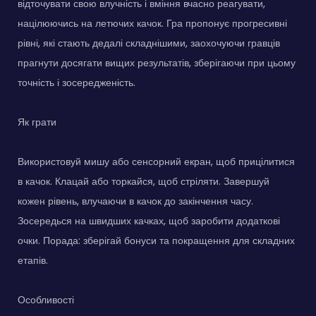
відточувати свою влучність і вміння вчасно реагувати,
націлюючись на летючих качок. Гра пропонує прогресивні
рівні, які стають дедалі складнішими, заохочуючи гравців
прагнути досягати вищих результатів, зберігаючи при цьому
точність і зосередженість.
Як грати
Використовуй мишу або сенсорний екран, щоб прицілитися
в качок. Клацай або торкайся, щоб стріляти. Завершуй
кожен рівень, влучаючи в качок до закінчення часу.
Зосередься на швидших качках, щоб заробити додаткові
очки. Порада: зберігай бонуси та покращення для складних
етапів.
Особливості