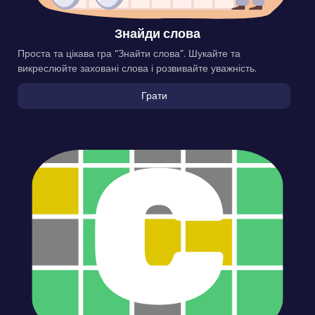
Знайди слова
Проста та цікава гра “Знайти слова”. Шукайте та
викреслюйте заховані слова і розвивайте уважність.
Грати