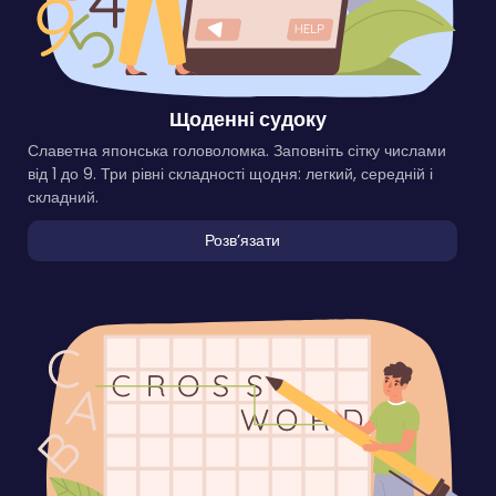
Щоденні судоку
Славетна японська головоломка. Заповніть сітку числами
від 1 до 9. Три рівні складності щодня: легкий, середній і
складний.
Розвʼязати