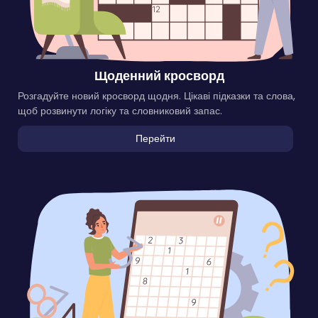
Щоденний кросворд
Розгадуйте новий кросворд щодня. Цікаві підказки та слова,
щоб розвинути логіку та словниковий запас.
Перейти