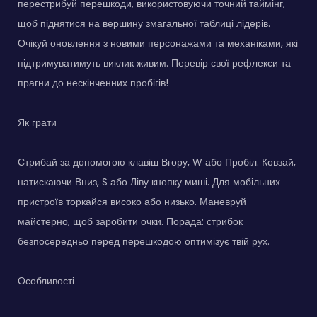
перестрибуй перешкоди, використовуючи точний таймінг,
щоб піднятися на вершину змагальної таблиці лідерів.
Очікуй оновлення з новими персонажами та механіками, які
підтримуватимуть виклик живим. Перевір свої рефлекси та
прагни до нескінченних пробігів!
Як грати
Стрибай за допомогою клавіш Вгору, W або Пробіл. Ковзай,
натискаючи Вниз, S або Ліву кнопку миші. Для мобільних
пристроїв торкайся високо або низько. Маневруй
майстерно, щоб заробити очки. Порада: стрибок
безпосередньо перед перешкодою оптимізує твій рух.
Особливості