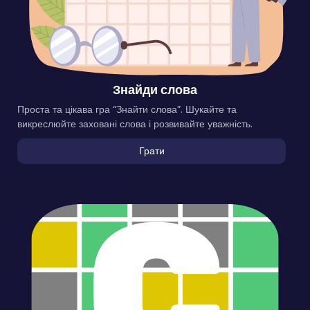
Знайди слова
Проста та цікава гра “Знайти слова”. Шукайте та
викреслюйте заховані слова і розвивайте уважність.
Грати