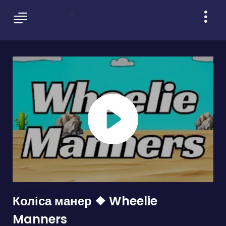
Коліса манер ❖ Wheelie
Manners