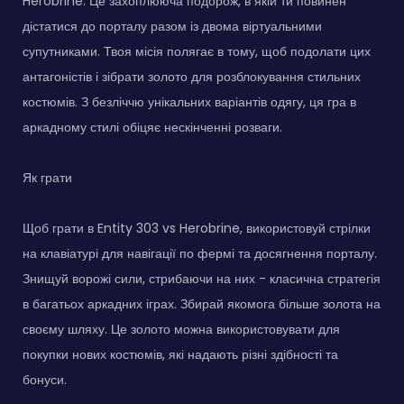
Herobrine. Це захоплююча подорож, в якій ти повинен
дістатися до порталу разом із двома віртуальними
супутниками. Твоя місія полягає в тому, щоб подолати цих
антагоністів і зібрати золото для розблокування стильних
костюмів. З безліччю унікальних варіантів одягу, ця гра в
аркадному стилі обіцяє нескінченні розваги.
Як грати
Щоб грати в Entity 303 vs Herobrine, використовуй стрілки
на клавіатурі для навігації по фермі та досягнення порталу.
Знищуй ворожі сили, стрибаючи на них - класична стратегія
в багатьох аркадних іграх. Збирай якомога більше золота на
своєму шляху. Це золото можна використовувати для
покупки нових костюмів, які надають різні здібності та
бонуси.