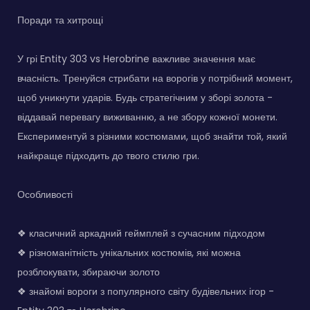
Поради та хитрощі
У грі Entity 303 vs Herobrine важливе значення має
вчасність. Тренуйся стрибати на ворогів у потрібний момент,
щоб уникнути ударів. Будь стратегічним у зборі золота -
віддавай перевагу виживанню, а не збору кожної монети.
Експериментуй з різними костюмами, щоб знайти той, який
найкраще підходить до твого стилю гри.
Особливості
❖ класичний аркадний геймплей з сучасним підходом
❖ різноманітність унікальних костюмів, які можна
розблокувати, збираючи золото
❖ знайомі вороги з популярного світу будівельних ігор -