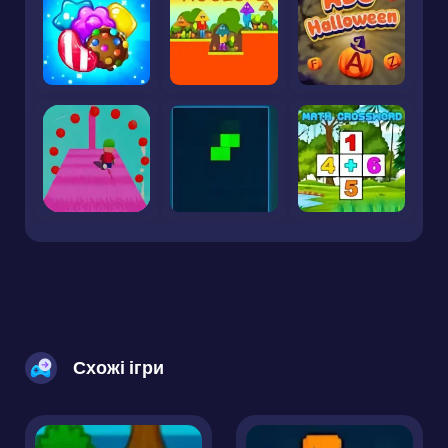
Схожі ігри