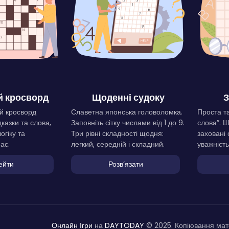
 кросворд
Щоденні судоку
З
й кросворд
Славетна японська головоломка.
Проста та
дказки та слова,
Заповніть сітку числами від 1 до 9.
слова”. 
огіку та
Три рівні складності щодня:
заховані 
ас.
легкий, середній і складний.
уважність
ейти
Розвʼязати
Онлайн Ігри
на
DAYTODAY
© 2025. Копіювання мате