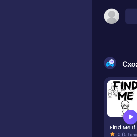
Схо
0 (0 Голосів