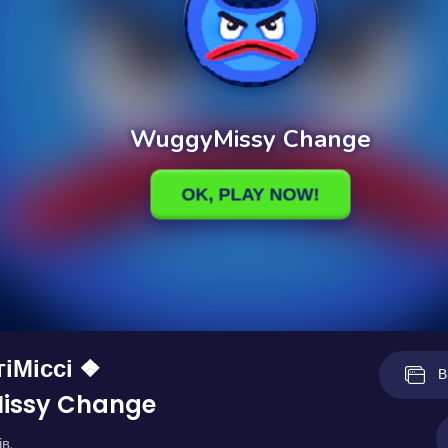
гіМіссі ❖
В
issy Change
в.