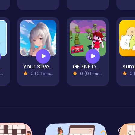
 Boxes with Cat
Your Silver Wife
GF FNF Dance Fight
)
0 (0 Голосів)
0 (0 Голосів)
0 (0