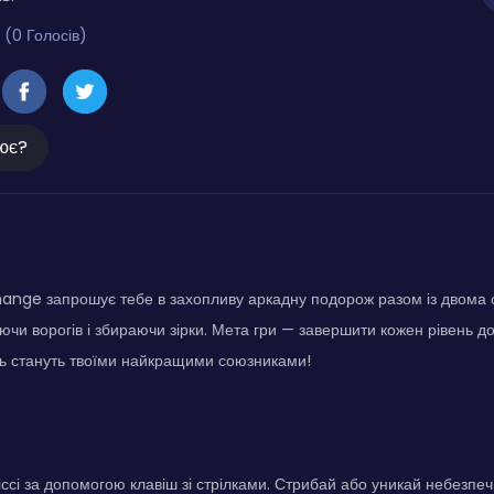
 (0 Голосів)
ює?
nge запрошує тебе в захопливу аркадну подорож разом із двома с
аючи ворогів і збираючи зірки. Мета гри — завершити кожен рівень до
ть стануть твоїми найкращими союзниками!
Міссі за допомогою клавіш зі стрілками. Стрибай або уникай небезпе