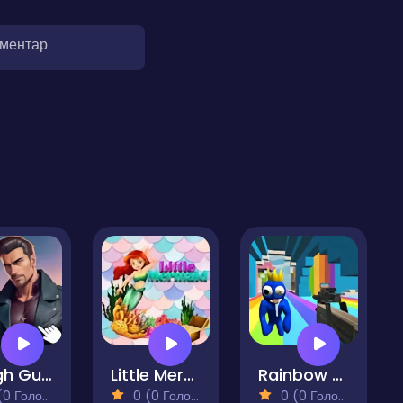
оментар
Tough Guys - Anime Clicker
Little Mermaid
Rainbow Friends Swarm
 Голосів)
0 (0 Голосів)
0 (0 Голосів)