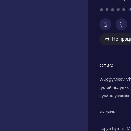
0
Не прац
Опис:
WuggyMissy Cha
густий ліс, уник
рухи та уважніс
Як грати
Керуй Вуггі та 