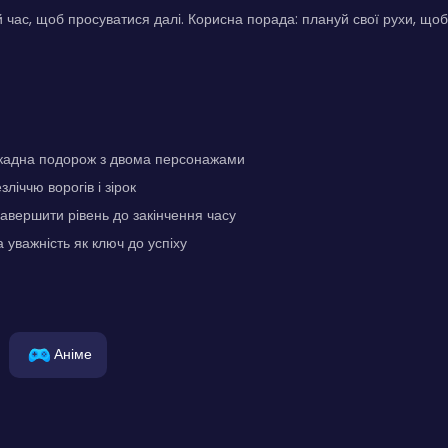
й час, щоб просуватися далі. Корисна порада: плануй свої рухи, що
кадна подорож з двома персонажами
зліччю ворогів і зірок
завершити рівень до закінчення часу
 уважність як ключ до успіху
Аніме