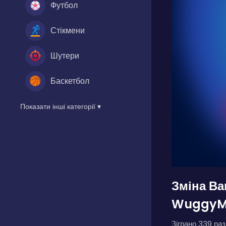
Футбол
Стікмени
Шутери
Баскетбол
Показати інші категорії ▾
Зміна Ва
WuggyM
Зіграно 339 разі