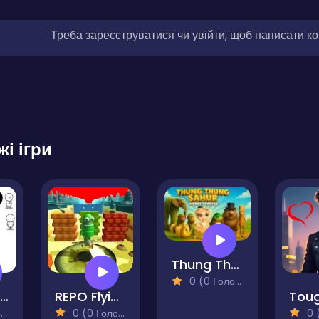
Треба зареєструватися чи увійти, щоб написати к
жі ігри
Thung Thung Sahur Merge Forever
0 (0 Голосів)
Find Me If You Can
REPO Flying Plane
)
0 (0 Голосів)
0 (0