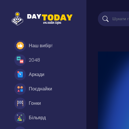
Наш вибір!
2048
Аркади
Поєднайки
Гонки
Більярд