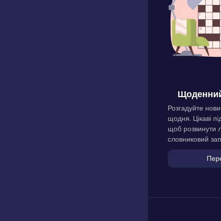
Щоденний
Розгадуйте нови
щодня. Цікаві пі
щоб розвинути л
словниковий зап
Пер