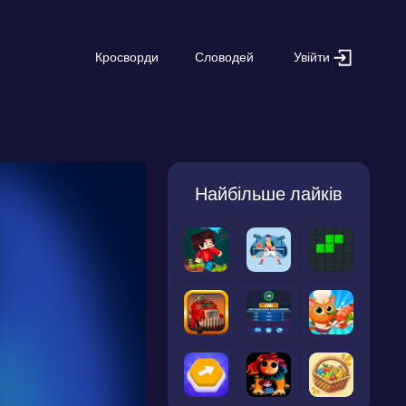
Увійти
Кросворди
Словодей
Найбільше лайків