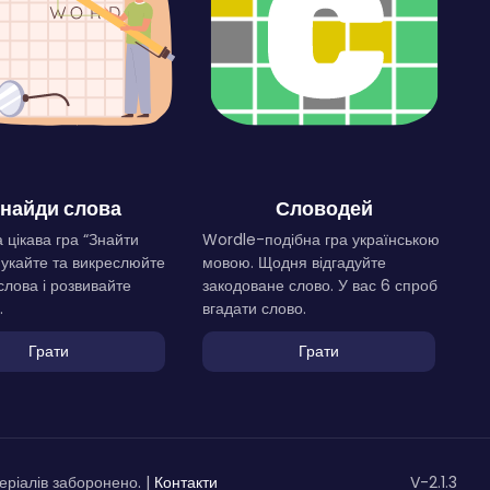
найди слова
Словодей
 цікава гра “Знайти
Wordle-подібна гра українською
Шукайте та викреслюйте
мовою. Щодня відгадуйте
слова і розвивайте
закодоване слово. У вас 6 спроб
.
вгадати слово.
Грати
Грати
ріалів заборонено. |
Контакти
V-2.1.3