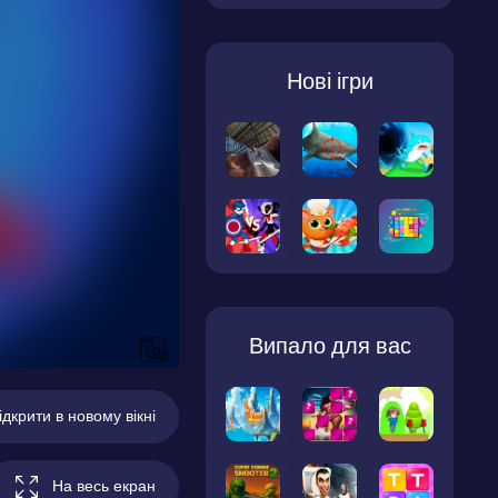
Нові ігри
Випало для вас
ідкрити в новому вікні
На весь екран