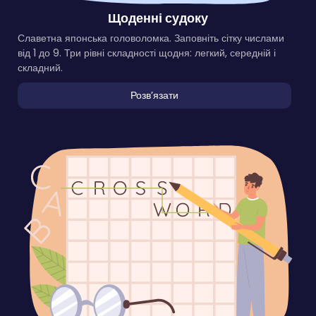
Щоденні судоку
Славетна японська головоломка. Заповніть сітку числами
від 1 до 9. Три рівні складності щодня: легкий, середній і
складний.
Розвʼязати