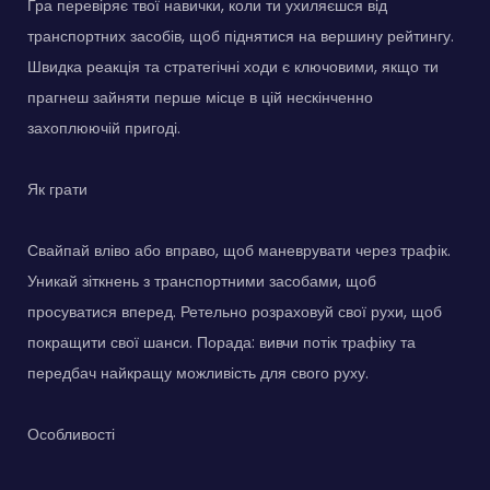
Гра перевіряє твої навички, коли ти ухиляєшся від
транспортних засобів, щоб піднятися на вершину рейтингу.
Швидка реакція та стратегічні ходи є ключовими, якщо ти
прагнеш зайняти перше місце в цій нескінченно
захоплюючій пригоді.
Як грати
Свайпай вліво або вправо, щоб маневрувати через трафік.
Уникай зіткнень з транспортними засобами, щоб
просуватися вперед. Ретельно розраховуй свої рухи, щоб
покращити свої шанси. Порада: вивчи потік трафіку та
передбач найкращу можливість для свого руху.
Особливості