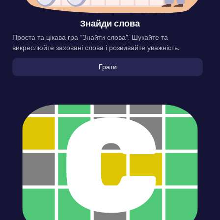
Знайди слова
Проста та цікава гра “Знайти слова”. Шукайте та
викреслюйте заховані слова і розвивайте уважність.
Грати