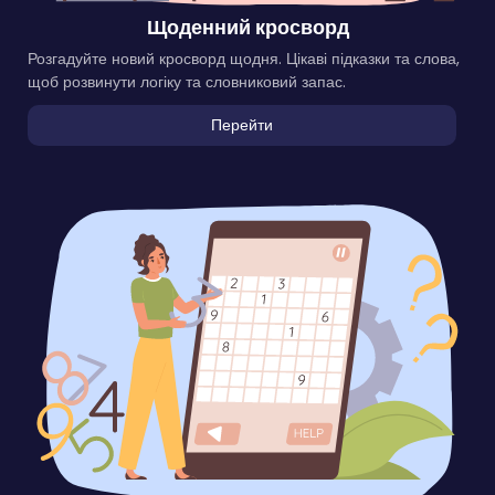
Щоденний кросворд
Розгадуйте новий кросворд щодня. Цікаві підказки та слова,
щоб розвинути логіку та словниковий запас.
Перейти