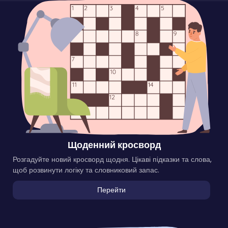
Щоденний кросворд
Розгадуйте новий кросворд щодня. Цікаві підказки та слова,
щоб розвинути логіку та словниковий запас.
Перейти