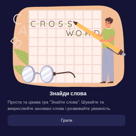
Знайди слова
Проста та цікава гра “Знайти слова”. Шукайте та
викреслюйте заховані слова і розвивайте уважність.
Грати