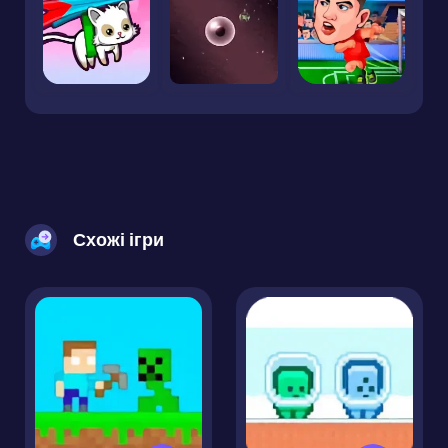
Схожі ігри