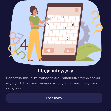
Щоденні судоку
Славетна японська головоломка. Заповніть сітку числами
від 1 до 9. Три рівні складності щодня: легкий, середній і
складний.
Розвʼязати