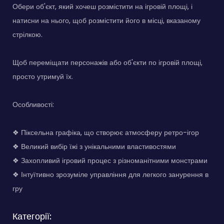
Обери об'єкт, який хочеш розмістити на ігровій площі, і
натисни на нього, щоб розмістити його в місці, вказаному
стрілкою.
Щоб переміщати персонажів або об'єкти по ігровій площі,
просто утримуй їх.
Особливості:
❖ Піксельна графіка, що створює атмосферу ретро-ігор
❖ Великий вибір їжі з унікальними властивостями
❖ Захопливий ігровий процес з різноманітними монстрами
❖ Інтуїтивно зрозуміле управління для легкого занурення в
гру
Категорії: