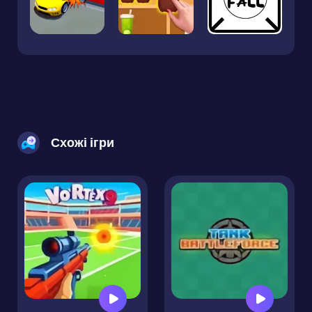
Схожі ігри