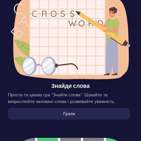
Знайди слова
Проста та цікава гра “Знайти слова”. Шукайте та
викреслюйте заховані слова і розвивайте уважність.
Грати