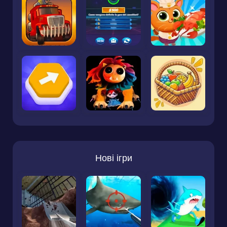
Нові ігри