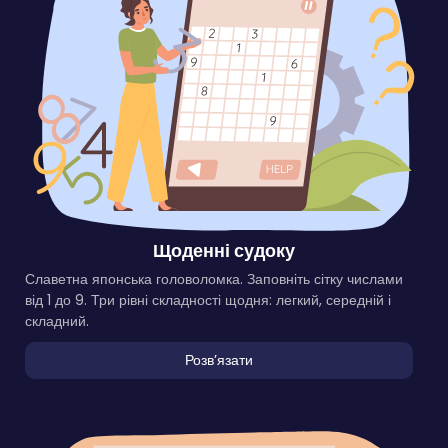
Щоденні судоку
Славетна японська головоломка. Заповніть сітку числами
від 1 до 9. Три рівні складності щодня: легкий, середній і
складний.
Розвʼязати