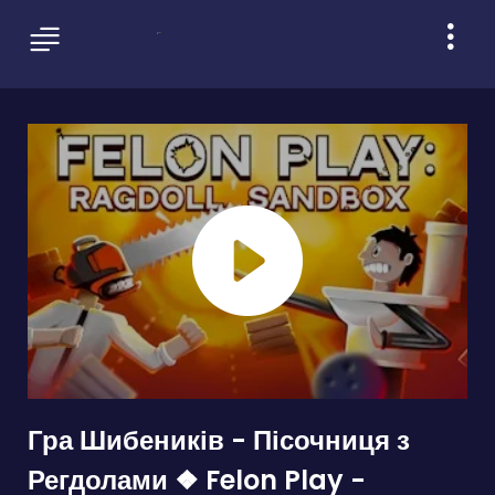
Гра Шибеників - Пісочниця з
Регдолами ❖ Felon Play -