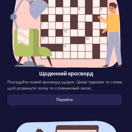
Щоденний кросворд
Розгадуйте новий кросворд щодня. Цікаві підказки та слова,
щоб розвинути логіку та словниковий запас.
Перейти