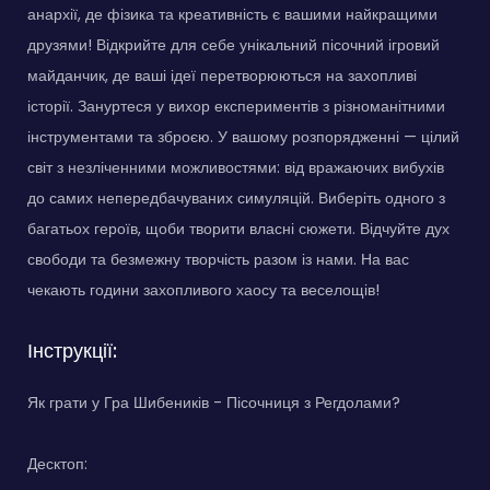
анархії, де фізика та креативність є вашими найкращими
друзями! Відкрийте для себе унікальний пісочний ігровий
майданчик, де ваші ідеї перетворюються на захопливі
історії. Зануртеся у вихор експериментів з різноманітними
інструментами та зброєю. У вашому розпорядженні — цілий
світ з незліченними можливостями: від вражаючих вибухів
до самих непередбачуваних симуляцій. Виберіть одного з
багатьох героїв, щоби творити власні сюжети. Відчуйте дух
свободи та безмежну творчість разом із нами. На вас
чекають години захопливого хаосу та веселощів!
Інструкції:
Як грати у Гра Шибеників - Пісочниця з Регдолами?
Десктоп: