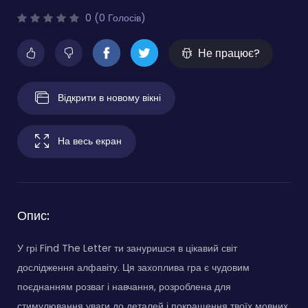
0 (0 Голосів)
Не працює?
Відкрити в новому вікні
На весь екран
Опис:
У грі Find The Letter ти зануришся в цікавий світ
дослідження алфавіту. Ця захоплива гра є чудовим
поєднанням розваг і навчання, розроблена для
стимулювання уваги до деталей і покращення твоїх мовних