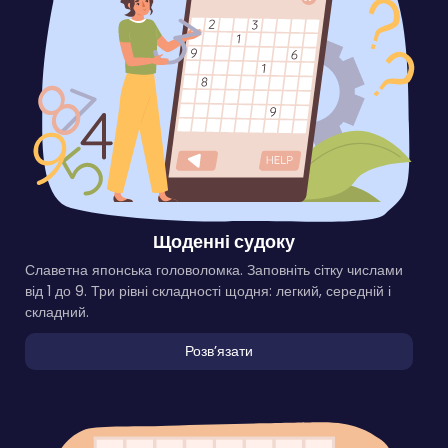
Щоденні судоку
Славетна японська головоломка. Заповніть сітку числами
від 1 до 9. Три рівні складності щодня: легкий, середній і
складний.
Розвʼязати