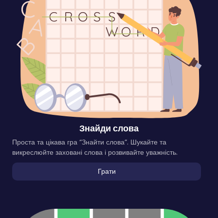
Знайди слова
Проста та цікава гра “Знайти слова”. Шукайте та
викреслюйте заховані слова і розвивайте уважність.
Грати