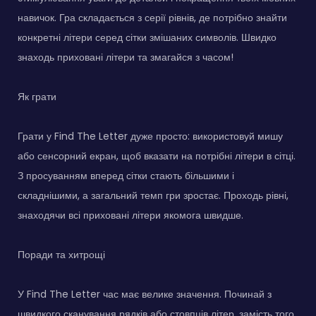
навичок. Гра складається з серії рівнів, де потрібно знайти
конкретні літери серед сітки змішаних символів. Швидко
знаходь приховані літери та змагайся з часом!
Як грати
Грати у Find The Letter дуже просто: використовуй мишу
або сенсорний екран, щоб вказати на потрібні літери в сітці.
З просуванням вперед сітки стають більшими і
складнішими, а загальний темп гри зростає. Проходь рівні,
знаходячи всі приховані літери якомога швидше.
Поради та хитрощі
У Find The Letter час має велике значення. Починай з
швидкого сканування рядків або стовпців літер, замість того