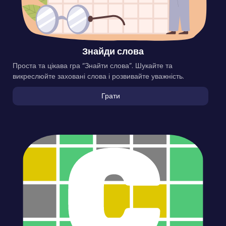
Знайди слова
Проста та цікава гра “Знайти слова”. Шукайте та
викреслюйте заховані слова і розвивайте уважність.
Грати