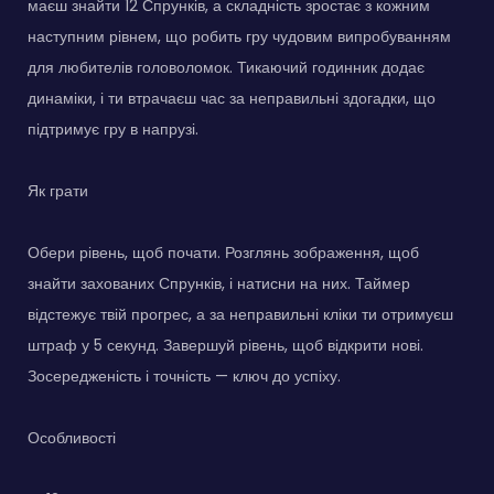
маєш знайти 12 Спрунків, а складність зростає з кожним
наступним рівнем, що робить гру чудовим випробуванням
для любителів головоломок. Тикаючий годинник додає
динаміки, і ти втрачаєш час за неправильні здогадки, що
підтримує гру в напрузі.
Як грати
Обери рівень, щоб почати. Розглянь зображення, щоб
знайти захованих Спрунків, і натисни на них. Таймер
відстежує твій прогрес, а за неправильні кліки ти отримуєш
штраф у 5 секунд. Завершуй рівень, щоб відкрити нові.
Зосередженість і точність — ключ до успіху.
Особливості