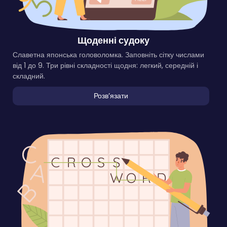
Щоденні судоку
Славетна японська головоломка. Заповніть сітку числами
від 1 до 9. Три рівні складності щодня: легкий, середній і
складний.
Розвʼязати