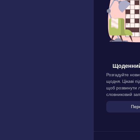
Щоденний
Розгадуйте нови
щодня. Цікаві пі
щоб розвинути л
словниковий зап
Пер