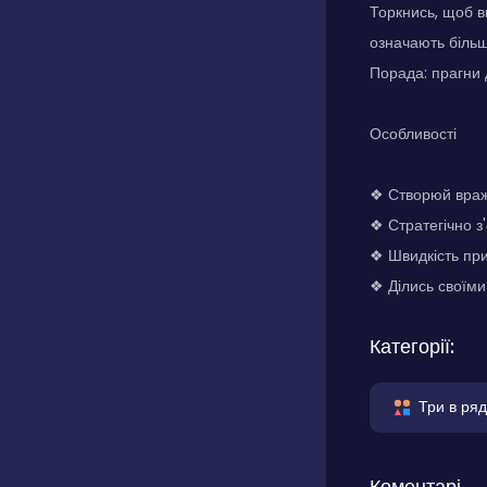
Торкнись, щоб ви
означають більш
Порада: прагни 
Особливості
❖ Створюй враж
❖ Стратегічно з
❖ Швидкість при
❖ Ділись своїми
Категорії:
Три в ряд
Коментарі