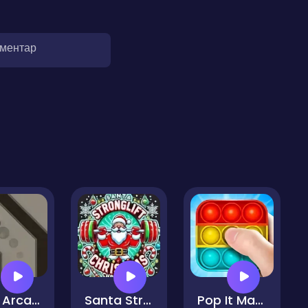
оментар
Turn Arcade
Santa StrongLift Christmas
Pop It Master