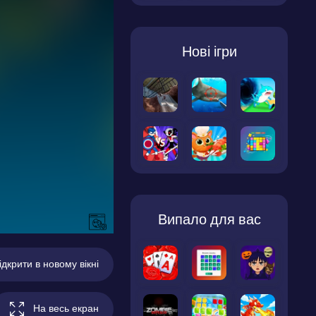
Нові ігри
Випало для вас
ідкрити в новому вікні
На весь екран