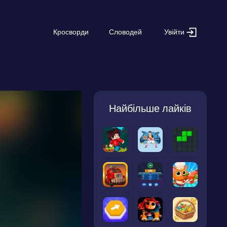
Увійти
Кросворди
Словодей
Найбільше лайків