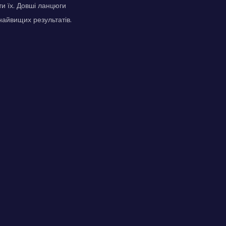
ти їх. Довші ланцюги
найвищих результатів.