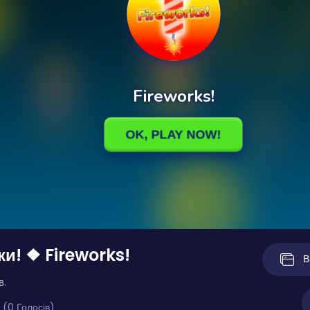
и! ❖ Fireworks!
В
в.
 (0 Голосів)