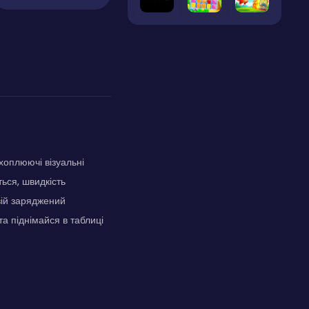
хоплюючі візуальні
ься, швидкість
вій заряджений
а піднімайся в таблиці