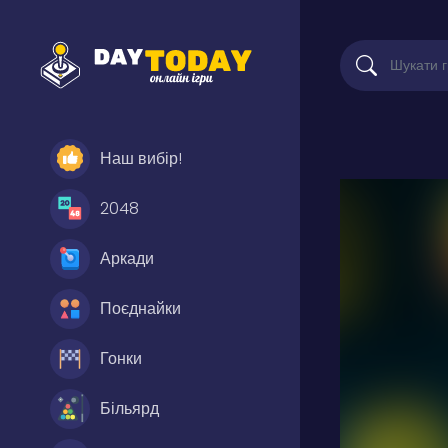
Наш вибір!
2048
Аркади
Поєднайки
Гонки
Більярд