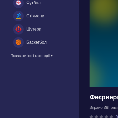
Футбол
Стікмени
Шутери
Баскетбол
Показати інші категорії ▾
Феєрверк
Зіграно 391 разі
0