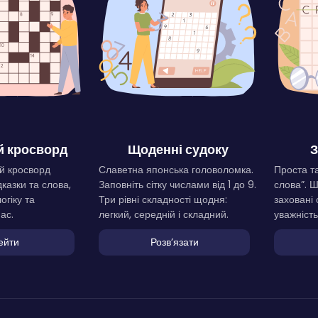
 кросворд
Щоденні судоку
З
й кросворд
Славетна японська головоломка.
Проста та
дказки та слова,
Заповніть сітку числами від 1 до 9.
слова”. 
огіку та
Три рівні складності щодня:
заховані 
ас.
легкий, середній і складний.
уважність
ейти
Розвʼязати