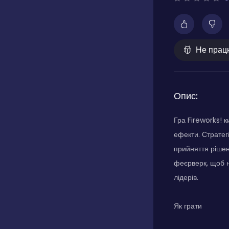
Не прац
Опис:
Гра Fireworks! 
ефекти. Стратег
прийняття рішен
феєрверк, щоб н
лідерів.
Як грати