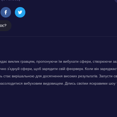
ює?
кидає виклик гравцям, пропонуючи їм вибухати сфери, створюючи за
ічно з'єднуй сфери, щоб зарядити свій феєрверк. Коли він заряджаєт
ь стає вирішальною для досягнення високих результатів. Запусти с
асолодитися вибуховим видовищем. Ділись своїми яскравими шоу т