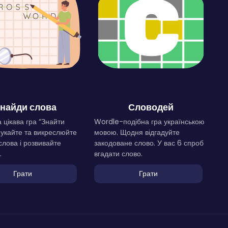
найди слова
Словодей
 цікава гра “Знайти
Wordle-подібна гра українською
Шукайте та викреслюйте
мовою. Щодня відгадуйте
слова і розвивайте
закодоване слово. У вас 6 спроб
.
вгадати слово.
Грати
Грати