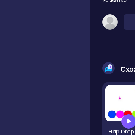
Схо
Flap Drop