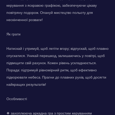
керування з яскравою графікою, забезпечуючи цікаву
повітряну подорож. Опануй мистецтво польоту для
нескінченної розваги!
Як грати
Натискай і утримуй, щоб летіти вгору; відпускай, щоб плавно
спускатися. Уникай перешкод, залишаючись у повітрі, щоб
підвищити свій рахунок. Кожен рівень ускладнюється.
Порада: підтримуй рівномірний ритм, щоб ефективно
підкорювати небеса. Прагни до плавних рухів, щоб досягти
найкращих результатів!
Особливості
❖ захоплююча аркадна гра з простим керуванням