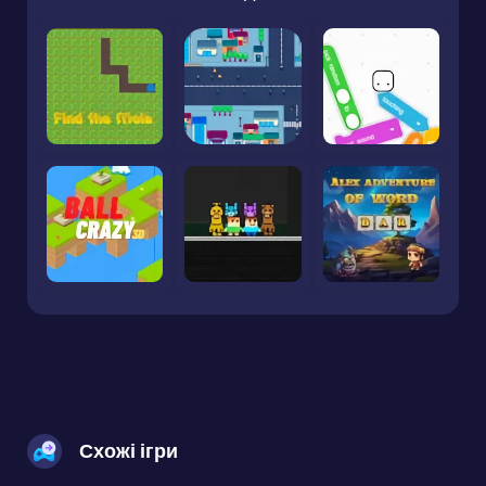
Схожі ігри