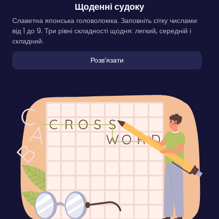
Щоденні судоку
Славетна японська головоломка. Заповніть сітку числами
від 1 до 9. Три рівні складності щодня: легкий, середній і
складний.
Розвʼязати