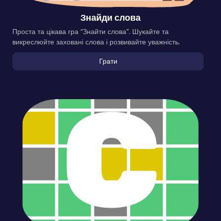
Знайди слова
Проста та цікава гра “Знайти слова”. Шукайте та
викреслюйте заховані слова і розвивайте уважність.
Грати