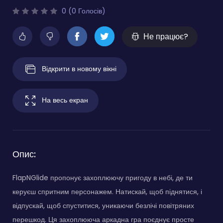
0 (0 Голосів)
Не працює?
Відкрити в новому вікні
На весь екран
Опис:
FlapNGlide пропонує захоплюючу пригоду в небі, де ти
керуєш спритним персонажем. Натискай, щоб піднятися, і
відпускай, щоб спуститися, уникаючи безлічі повітряних
перешкод. Ця захоплююча аркадна гра поєднує просте