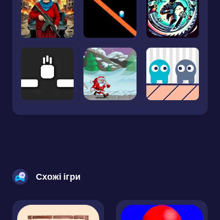
Схожі ігри