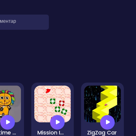
оментар
Playtime Killer Chapter 4
Mission Impossible-Save Christmas
ZigZag Car