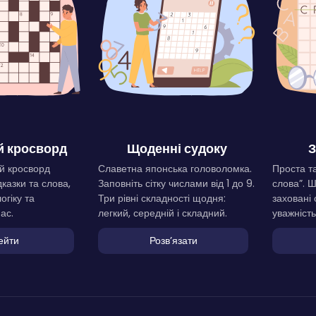
 кросворд
Щоденні судоку
З
й кросворд
Славетна японська головоломка.
Проста та
дказки та слова,
Заповніть сітку числами від 1 до 9.
слова”. 
огіку та
Три рівні складності щодня:
заховані 
ас.
легкий, середній і складний.
уважність
ейти
Розвʼязати