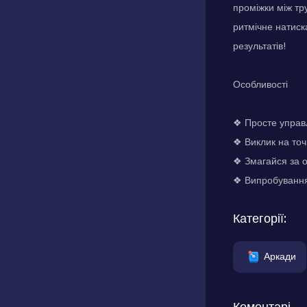
проміжки між тр
ритмічне натиск
результатів!
Особливості
❖ Просте управл
❖ Виклик на точн
❖ Змагайся за о
❖ Випробування 
Категорії:
Аркади
Коментарі