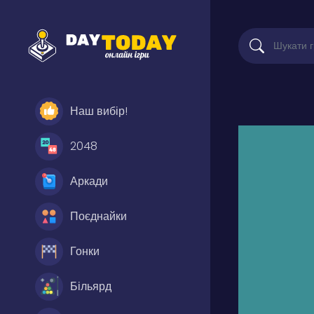
Наш вибір!
2048
Аркади
Поєднайки
Гонки
Більярд