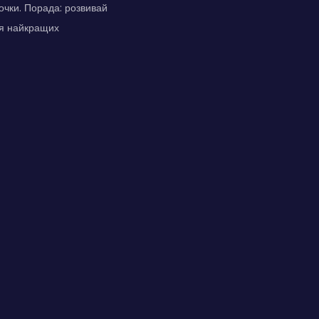
очки. Порада: розвивай
ня найкращих