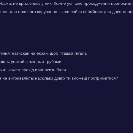
убами, не врізаючись у них. Кожне успішне проходження приносить 
ання для плавного керування і залишайся спокійним для досягнен
іння: натискай на екран, щоб пташка літала
ість: уникай зіткнень з трубами
чки: кожен прохід приносить бали
на витривалість: наскільки довго ти зможеш протриматися?