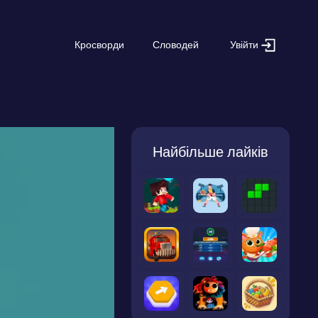
Увійти
Кросворди
Словодей
Найбільше лайків