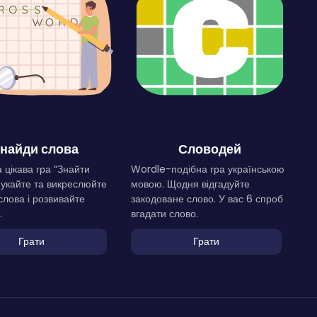
найди слова
Словодей
 цікава гра “Знайти
Wordle-подібна гра українською
Шукайте та викреслюйте
мовою. Щодня відгадуйте
слова і розвивайте
закодоване слово. У вас 6 спроб
.
вгадати слово.
Грати
Грати