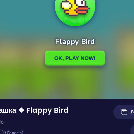
ашка ❖ Flappy Bird
В
ів.
 (0 Голосів)