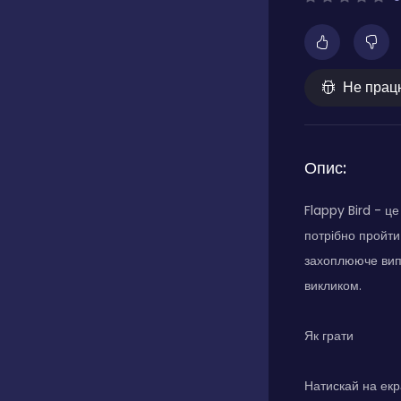
Не прац
Опис:
Flappy Bird - ц
потрібно пройти
захоплююче випр
викликом.
Як грати
Натискай на екр