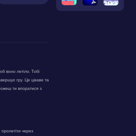
об воно летіло. Тобі
вершує гру. Це цікаве та
можеш ти впоратися з
 пролетіти через