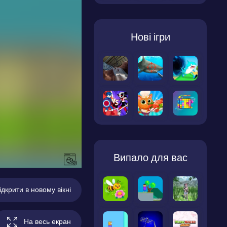
Нові ігри
Випало для вас
ідкрити в новому вікні
На весь екран