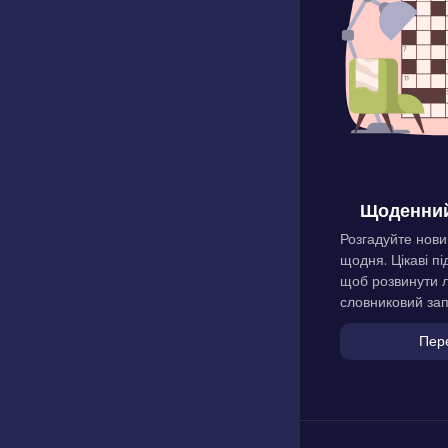
Щоденний
Розгадуйте нови
щодня. Цікаві пі
щоб розвинути л
словниковий зап
Пер