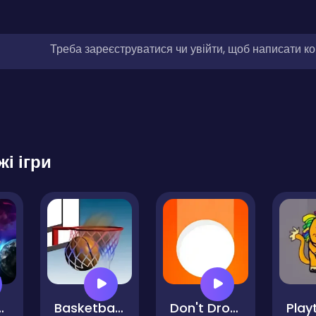
Треба зареєструватися чи увійти, щоб написати к
жі ігри
 Space
Basketball School
Don't Drop the White Ball