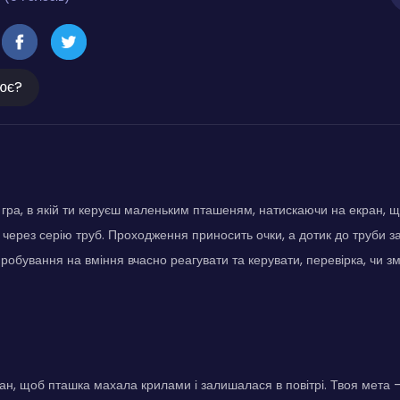
ює?
е гра, в якій ти керуєш маленьким пташеням, натискаючи на екран, щ
 через серію труб. Проходження приносить очки, а дотик до труби за
обування на вміння вчасно реагувати та керувати, перевірка, чи з
ан, щоб пташка махала крилами і залишалася в повітрі. Твоя мета -