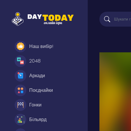
Наш вибір!
2048
Аркади
Поєднайки
Гонки
Більярд