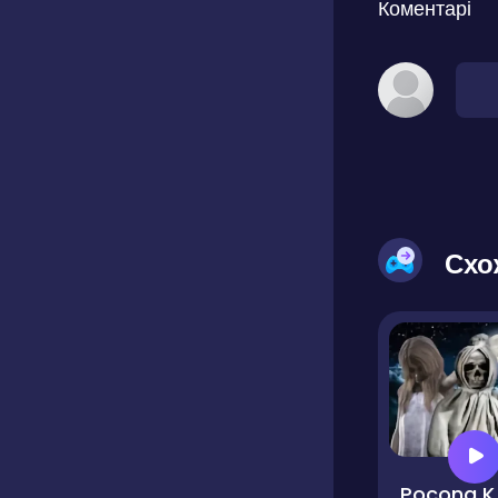
Коментарі
Схо
Pocong