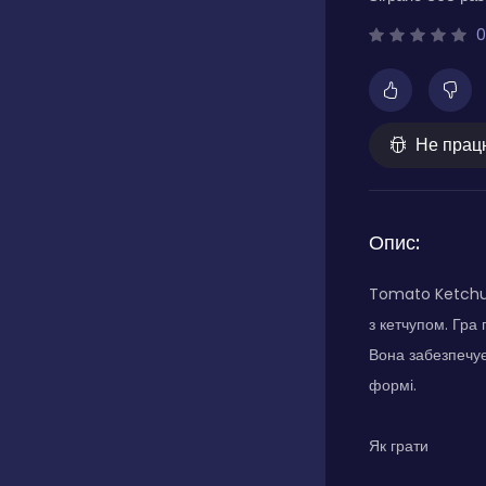
0
Не прац
Опис:
Tomato Ketchup
з кетчупом. Гра
Вона забезпечує
формі.
Як грати