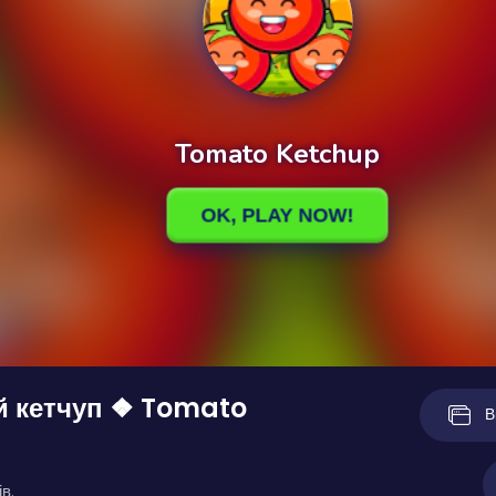
й кетчуп ❖ Tomato
В
в.