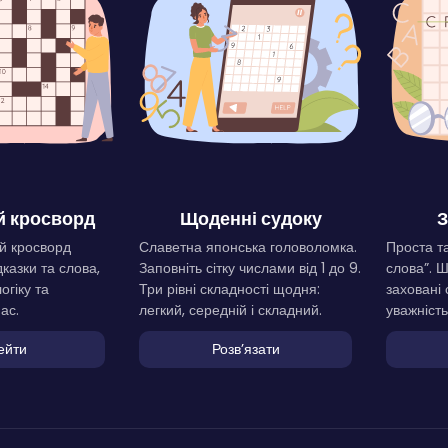
 кросворд
Щоденні судоку
З
й кросворд
Славетна японська головоломка.
Проста та
дказки та слова,
Заповніть сітку числами від 1 до 9.
слова”. 
огіку та
Три рівні складності щодня:
заховані 
ас.
легкий, середній і складний.
уважність
ейти
Розвʼязати