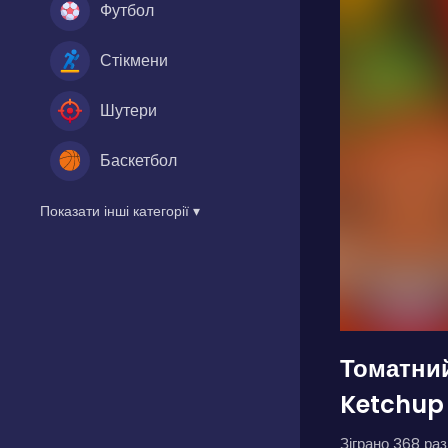
Футбол
Стікмени
Шутери
Баскетбол
Показати інші категорії ▾
Томатни
Ketchup
Зіграно 368 разі