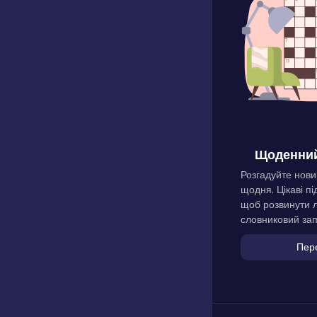
Щоденний
Розгадуйте нови
щодня. Цікаві пі
щоб розвинути л
словниковий зап
Пер