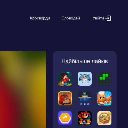
Увійти
Кросворди
Словодей
Найбільше лайків