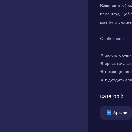
Використовуй м
перешкод, щоб з
має бути уникне
Особливості
❖ захоплюючий і
❖ зростаюча скл
❖ покращення к
❖ підходить для 
Категорії:
Аркади