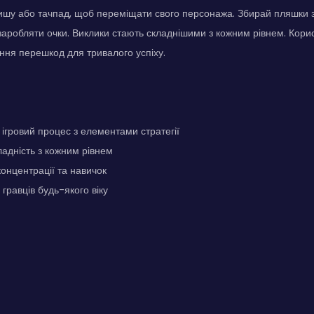
ишу або тачпад, щоб переміщати свого персонажа. Збирай пляшки з
аробляти очки. Виклики стають складнішими з кожним рівнем. Кори
ння перешкод для тривалого успіху.
гровий процес з елементами стратегії
адність з кожним рівнем
онцентрації та навичок
гравців будь-якого віку