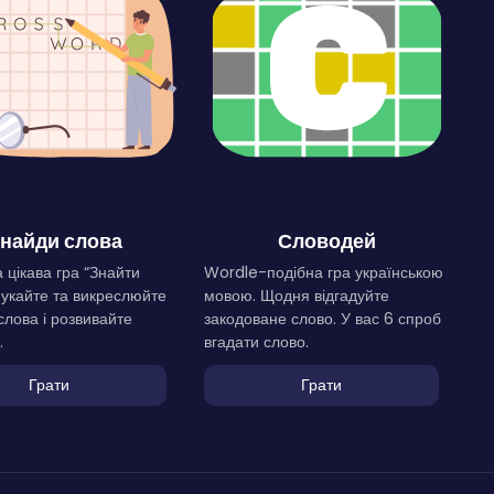
найди слова
Словодей
 цікава гра “Знайти
Wordle-подібна гра українською
Шукайте та викреслюйте
мовою. Щодня відгадуйте
слова і розвивайте
закодоване слово. У вас 6 спроб
.
вгадати слово.
Грати
Грати