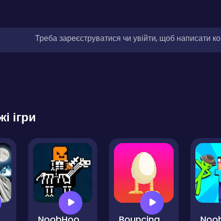
Треба зареєструватися чи увійти, щоб написати к
жі ігри
 Ketemu Kuntilanak
NoobHood HalloweenCraft
Bouncing Egg