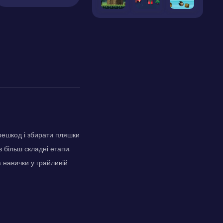
решкод і збирати пляшки
 більш складні етапи.
 навички у грайливій