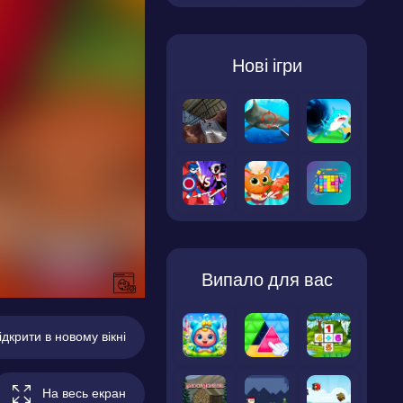
Нові ігри
Випало для вас
ідкрити в новому вікні
На весь екран