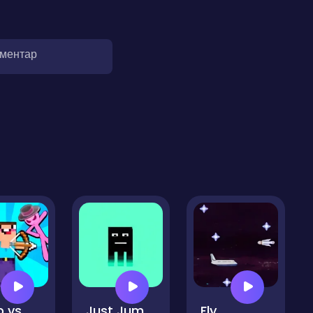
оментар
Noob vs Stickman Zombies
Just Jump Arcade
Fly