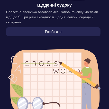
Щоденні судоку
Славетна японська головоломка. Заповніть сітку числами
від 1 до 9. Три рівні складності щодня: легкий, середній і
складний.
Розвʼязати