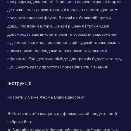
феєрверк задоволення! Пориньте в насичене життя ферми,
де пишні поля дарують смачні плоди, а ваше завдання —
поєднати однакові фрукти й овочі на барвистій ігровій
дошці. Мозковий штурм, швидкі рішення і трохи удачі
допоможуть вам виконати рівні та отримати задоволення
від кожної хвилини, проведеної в цій чудовій головоломці з
анімованими переходами та веселими візуальними
ефектами. Гра ідеально підійде для гравців будь-якого віку,
що цінують красу простоти і привабливість пізнання!
Інструкції:
Як грати у Свіжа Ферма Відповідностей?
❖ Натисніть або клацніть на фермерський предмет, щоб
вибрати його
❖ Знайдіть одинакові фрукти або овочі, щоб знищити їх з