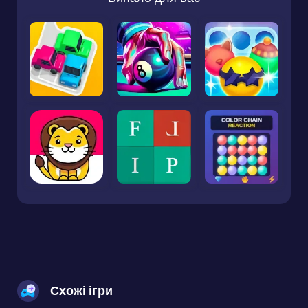
Схожі ігри