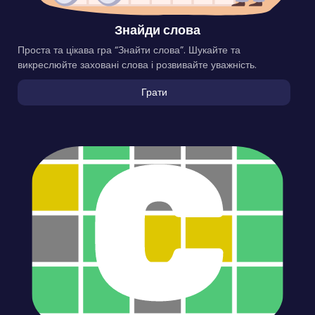
Знайди слова
Проста та цікава гра “Знайти слова”. Шукайте та
викреслюйте заховані слова і розвивайте уважність.
Грати