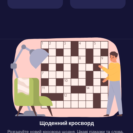
Щоденний кросворд
Розгадуйте новий кросворд щодня. Цікаві підказки та слова,