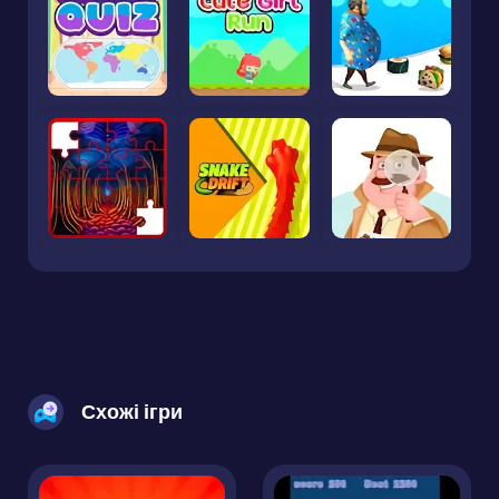
Схожі ігри