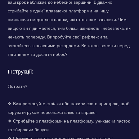
ваш крок наближає до небесної вершини. Відважно
стрибайте з однієї плаваючої платформи на іншу,
оминаючи смертельні пастки, які готові вам завадити. Чим
вищою ви піднімаєтеся, тим більші швидкість і небезпека, які
чекають попереду. Випробуйте свої рефлекси та
змагайтесь із власними рекордами. Ви готові встояти перед
тяготінням та досягти небес?
Інструкції:
Як грати?
❖ Використовуйте стрілки або нахили свого пристрою, щоб
керувати рухом персонажа вліво та вправо.
❖ Стрибайте з платформи на платформу, уникаючи пасток
та збираючи бонуси.
❖ Швидкість зростає з кожною успішною дією, тому