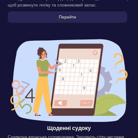
щоб розвинути логіку та словниковий запас.
Перейти
Щоденні судоку
Славетна японська головоломка. Заповніть сітку числами