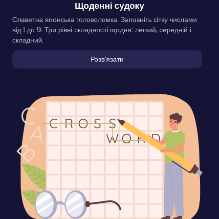
Щоденні судоку
Славетна японська головоломка. Заповніть сітку числами
від 1 до 9. Три рівні складності щодня: легкий, середній і
складний.
Розвʼязати