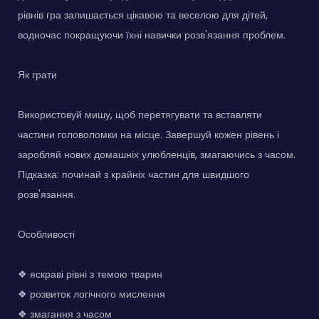
рівнів гра залишається цікавою та веселою для дітей,
водночас покращуючи їхні навички розв'язання проблем.
Як грати
Використовуй мишу, щоб перетягувати та вставляти
частини головоломки на місце. Завершуй кожен рівень і
заробляй нових домашніх улюбленців, змагаючись з часом.
Підказка: починай з крайніх частин для швидшого
розв'язання.
Особливості
❖ яскраві рівні з темою тварин
❖ розвиток логічного мислення
❖ змагання з часом