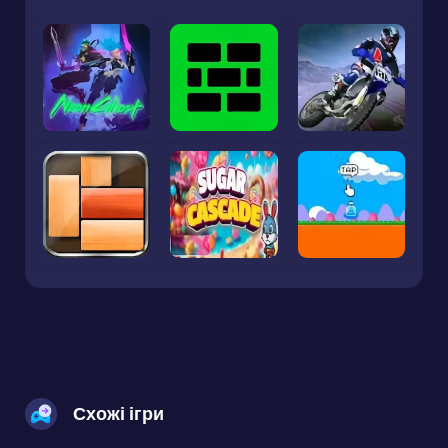
Схожі ігри