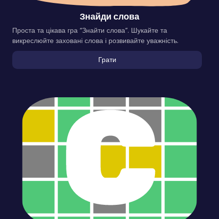
Знайди слова
Проста та цікава гра “Знайти слова”. Шукайте та
викреслюйте заховані слова і розвивайте уважність.
Грати