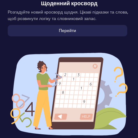
Щоденний кросворд
Розгадуйте новий кросворд щодня. Цікаві підказки та слова,
щоб розвинути логіку та словниковий запас.
Перейти