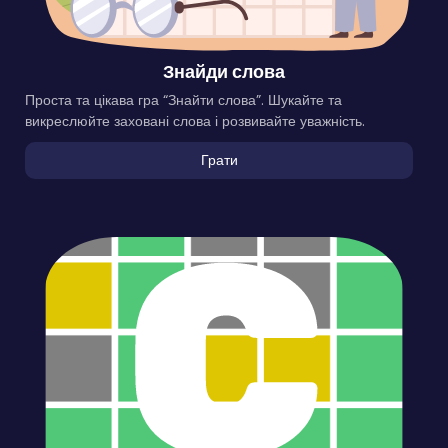
Знайди слова
Проста та цікава гра “Знайти слова”. Шукайте та
викреслюйте заховані слова і розвивайте уважність.
Грати