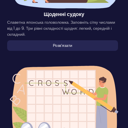
Щоденні судоку
Славетна японська головоломка. Заповніть сітку числами
від 1 до 9. Три рівні складності щодня: легкий, середній і
складний.
Розвʼязати