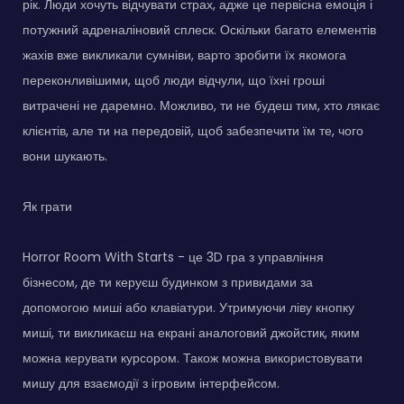
рік. Люди хочуть відчувати страх, адже це первісна емоція і
потужний адреналіновий сплеск. Оскільки багато елементів
жахів вже викликали сумніви, варто зробити їх якомога
переконливішими, щоб люди відчули, що їхні гроші
витрачені не даремно. Можливо, ти не будеш тим, хто лякає
клієнтів, але ти на передовій, щоб забезпечити їм те, чого
вони шукають.
Як грати
Horror Room With Starts - це 3D гра з управління
бізнесом, де ти керуєш будинком з привидами за
допомогою миші або клавіатури. Утримуючи ліву кнопку
миші, ти викликаєш на екрані аналоговий джойстик, яким
можна керувати курсором. Також можна використовувати
мишу для взаємодії з ігровим інтерфейсом.