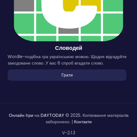
Словодей
Wordle-подібна гра українською мовою. Щодня відгадуйте
закодоване слово. У вас 6 спроб вгадати слово.
Грати
Онлайн Ігри
на
DAYTODAY
© 2025. Копіювання матеріалів
заборонено. |
Контакти
V-2.1.3