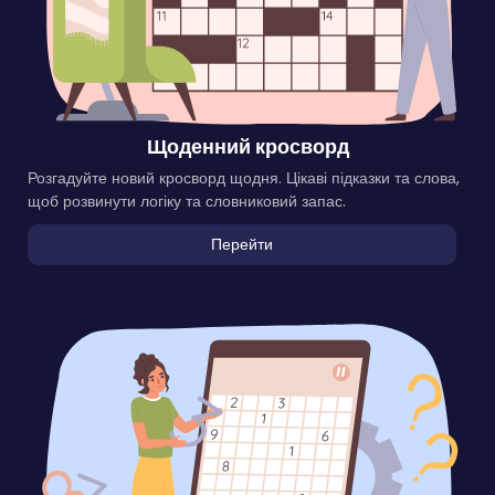
Щоденний кросворд
Розгадуйте новий кросворд щодня. Цікаві підказки та слова,
щоб розвинути логіку та словниковий запас.
Перейти