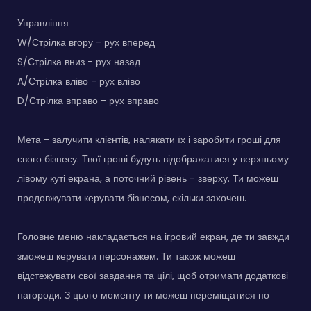
Управління
W/Стрілка вгору - рух вперед
S/Стрілка вниз - рух назад
A/Стрілка вліво - рух вліво
D/Стрілка вправо - рух вправо
Мета - залучити клієнтів, налякати їх і заробити гроші для
свого бізнесу. Твої гроші будуть відображатися у верхньому
лівому куті екрана, а поточний рівень - зверху. Ти можеш
продовжувати керувати бізнесом, скільки захочеш.
Головне меню накладається на ігровий екран, де ти завжди
зможеш керувати персонажем. Ти також можеш
відстежувати свої завдання та цілі, щоб отримати додаткові
нагороди. З цього моменту ти можеш переміщатися по