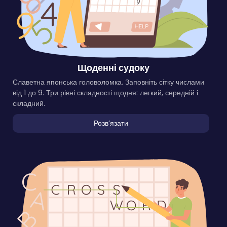
Щоденні судоку
Славетна японська головоломка. Заповніть сітку числами
від 1 до 9. Три рівні складності щодня: легкий, середній і
складний.
Розвʼязати