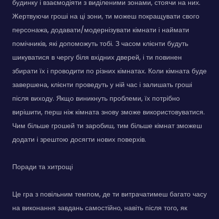
будинку і взаємодіяти з виділеними зонами, стоячи на них.
Жертвуючи гроші на ці зони, ти можеш покращувати свого
персонажа, додавати/модернізувати кімнати і наймати
помічників, які допоможуть тобі. З часом клієнти будуть
шикуватися в чергу біля вхідних дверей, і ти повинен
збирати їх і проводити по різних кімнатах. Коли кімната буде
завершена, клієнти проведуть у ній час і залишать гроші
після виходу. Якщо виникнуть проблеми, їх потрібно
вирішити, перш ніж кімната знову зможе використовуватися.
Чим більше грошей ти заробиш, тим більше кімнат зможеш
додати і зрештою досягти нових поверхів.
Поради та хитрощі
Це гра з повільним темпом, де ти витрачатимеш багато часу
на виконання завдань самостійно, навіть після того, як