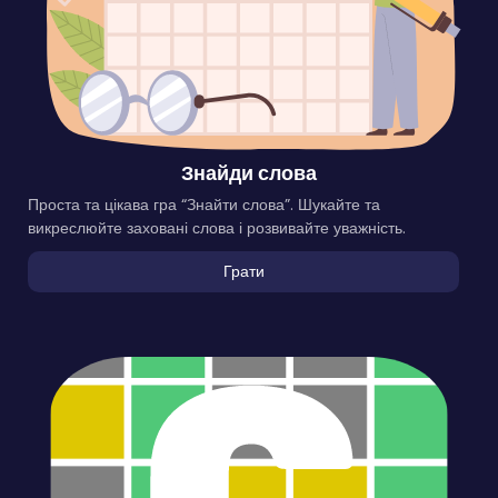
Знайди слова
Проста та цікава гра “Знайти слова”. Шукайте та
викреслюйте заховані слова і розвивайте уважність.
Грати