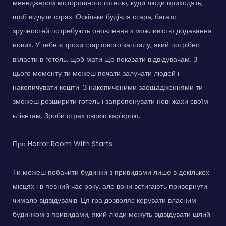
менеджером моторошного готелю, куди люди приходять,
щоб відчути страх. Оскільки будівля стара, багато
зручностей потребують оновлення з можливістю додавання
нових. У тебе є трохи стартового капіталу, який потрібно
вкласти в готель, щоб мати що показати відвідувачам. З
цього моменту ти можеш почати залучати людей і
накопичувати кошти. З накопиченими заощадженнями ти
зможеш розширити готель і запропонувати нові жахи своїм
клієнтам. Зроби страх своєю кар'єрою.
Про Horror Room With Starts
Ти можеш побачити будинки з привидами лише в декількох
місцях і в певний час року, але вони встигають привернути
чимало відвідувачів. Ця гра дозволяє керувати власним
будинком з привидами, який люди можуть відвідувати цілий