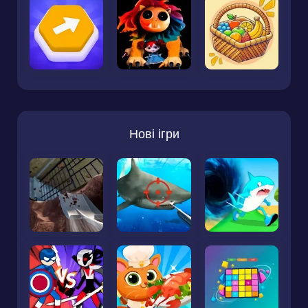
Нові ігри