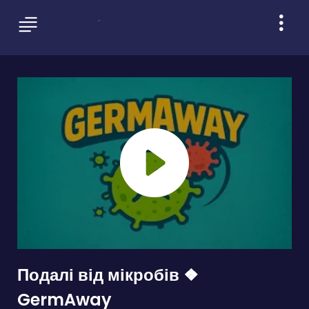
Подалі від мікробів ❖
GermAway