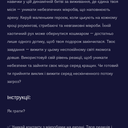
навички у цій динамічній битві за виживання, де єдина твоя
місія — уникати небезпечних мікробів, що наповнюють
арену. Керуй маленьким героєм, коли цькують на кожному
кроці роумінгові, стрибаючі та невгамовні мікроби. Їхній
хаотичний рух може обернутися кошмаром — достатньо
лише одного дотику, щоб твоя подорож закінчилася. Твоє
завдання — вижити у цьому неспокійному світі якомога
довше. Використовуй свій рівень реакції, щоб уникати
небезпеки та зайняти своє місце серед кращих. Чи готовий
ти прийняти виклик і вижити серед нескінченного потоку
загроз?
Інструкції:
Як грати?
✅ Уникай контакту з мікробами на екрані. Твоя реакція і