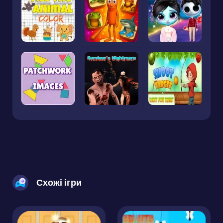
Схожі ігри