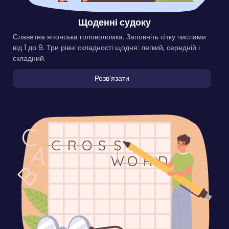
Щоденні судоку
Славетна японська головоломка. Заповніть сітку числами
від 1 до 9. Три рівні складності щодня: легкий, середній і
складний.
Розвʼязати