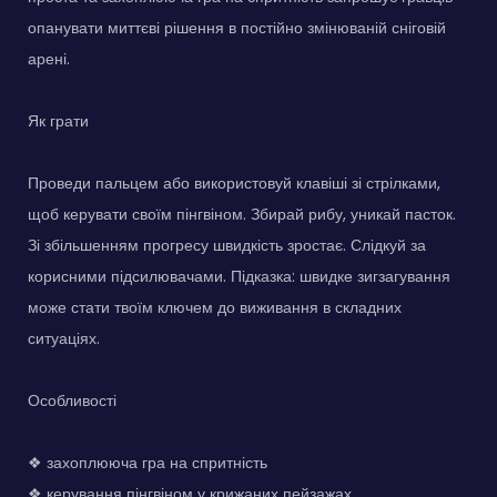
опанувати миттєві рішення в постійно змінюваній сніговій
арені.
Як грати
Проведи пальцем або використовуй клавіші зі стрілками,
щоб керувати своїм пінгвіном. Збирай рибу, уникай пасток.
Зі збільшенням прогресу швидкість зростає. Слідкуй за
корисними підсилювачами. Підказка: швидке зигзагування
може стати твоїм ключем до виживання в складних
ситуаціях.
Особливості
❖ захоплююча гра на спритність
❖ керування пінгвіном у крижаних пейзажах