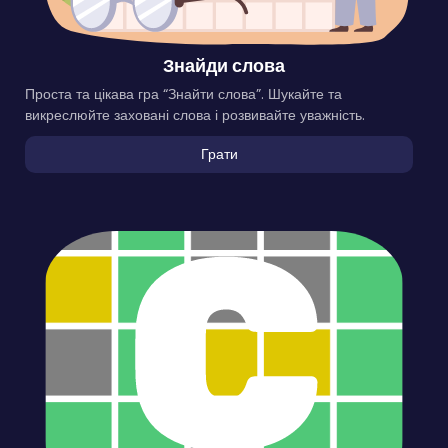
Знайди слова
Проста та цікава гра “Знайти слова”. Шукайте та
викреслюйте заховані слова і розвивайте уважність.
Грати