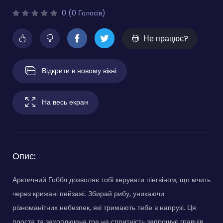
0 (0 Голосів)
Не працює?
Відкрити в новому вікні
На весь екран
Опис:
Арктичний Гоббл дозволяє тобі керувати пінгвіном, що мчить
через крижані пейзажі. Збирай рибу, уникаючи
різноманітних небезпек, які тримають тебе в напрузі. Ця
проста та захоплююча гра на спритність запрошує гравців