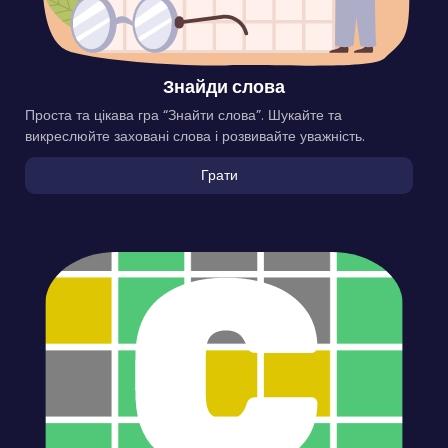
Знайди слова
Проста та цікава гра “Знайти слова”. Шукайте та
викреслюйте заховані слова і розвивайте уважність.
Грати