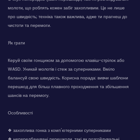
молоти, що роблять кожен забіг захопливим. Це не лише
про швидкість; техніка також важлива, адже ти прагнеш до
чистоти та перемоги.
Як грати
Керуй своїм гонщиком за допомогою клавіш-стрілок або
WASD. Уникай молотів і стеж за суперниками. Вміло
балансуй свою швидкість. Корисна порада: вивчи шаблони
перешкод для більш плавного проходження та збільшення
шансів на перемогу.
Особливості
❖ захоплива гонка з комп'ютерними суперниками
❖ непередбачувані перешкоди, такі як розгойдувальні