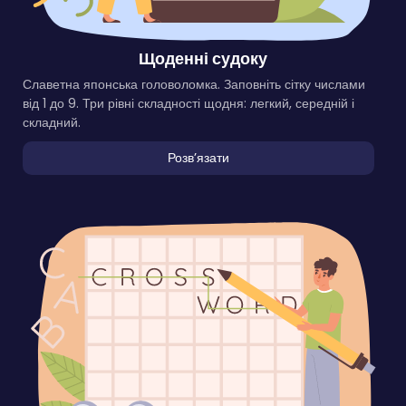
Щоденні судоку
Славетна японська головоломка. Заповніть сітку числами
від 1 до 9. Три рівні складності щодня: легкий, середній і
складний.
Розвʼязати