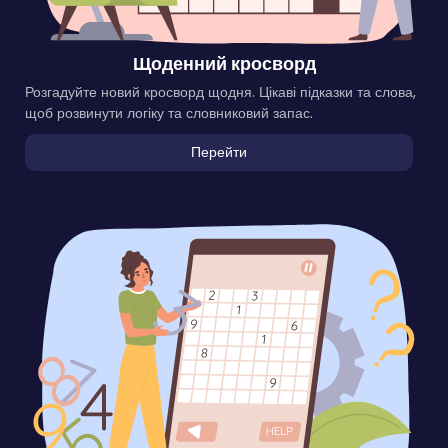
Щоденний кросворд
Розгадуйте новий кросворд щодня. Цікаві підказки та слова,
щоб розвинути логіку та словниковий запас.
Перейти