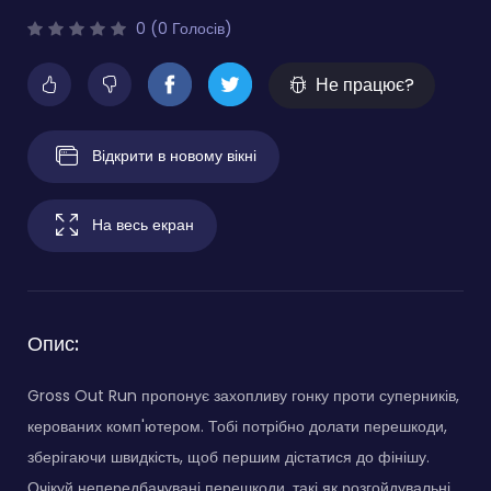
0 (0 Голосів)
Не працює?
Відкрити в новому вікні
На весь екран
Опис:
Gross Out Run пропонує захопливу гонку проти суперників,
керованих комп'ютером. Тобі потрібно долати перешкоди,
зберігаючи швидкість, щоб першим дістатися до фінішу.
Очікуй непередбачувані перешкоди, такі як розгойдувальні