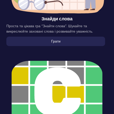
Знайди слова
Проста та цікава гра “Знайти слова”. Шукайте та
викреслюйте заховані слова і розвивайте уважність.
Грати