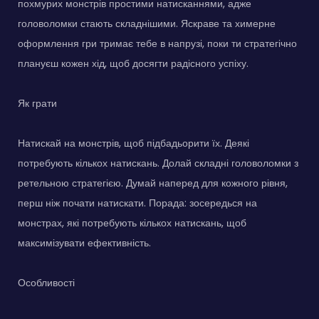
похмурих монстрів простими натисканнями, адже
головоломки стають складнішими. Яскраве та химерне
оформлення гри тримає тебе в напрузі, поки ти стратегічно
плануєш кожен хід, щоб досягти радісного успіху.
Як грати
Натискай на монстрів, щоб підбадьорити їх. Деякі
потребують кількох натискань. Долай складні головоломки з
ретельною стратегією. Думай наперед для кожного рівня,
перш ніж почати натискати. Порада: зосередься на
монстрах, які потребують кількох натискань, щоб
максимізувати ефективність.
Особливості