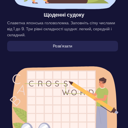
Щоденні судоку
Славетна японська головоломка. Заповніть сітку числами
від 1 до 9. Три рівні складності щодня: легкий, середній і
складний.
Розвʼязати