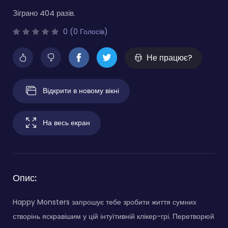
Зіграно 404 разів.
0 (0 Голосів)
Не працює?
Відкрити в новому вікні
На весь екран
Опис:
Happy Monsters запрошує тебе зробити життя сумних
створінь яскравішим у цій інтуїтивній клікер-грі. Перетворюй