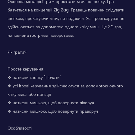
Основна мета цієї гри - прокатати м'яч по шляху. Гра
базується на концепції Zig Zag. Гравець повинен слідувати
шляхом, прокатуючи м'яч, не падаючи. Усі ігрові керування
здійснюються за допомогою одного кліку миші. Це 3D гра,
наповнена гострими поворотами.
Як грати?
Просте керування:
❖ натисни кнопку "Почати"
❖ усі ігрові керування здійснюються за допомогою одного
кліку миші або пальця
❖ натисни мишкою, щоб повернути ліворуч
❖ натисни мишкою, щоб повернути праворуч
Особливості