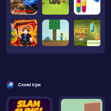
Схожі ігри