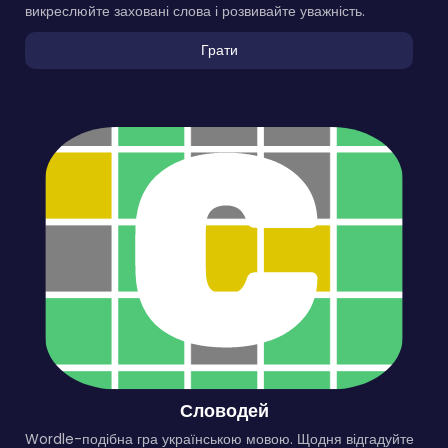
викреслюйте заховані слова і розвивайте уважність.
Грати
Словодей
Wordle-подібна гра українською мовою. Щодня відгадуйте