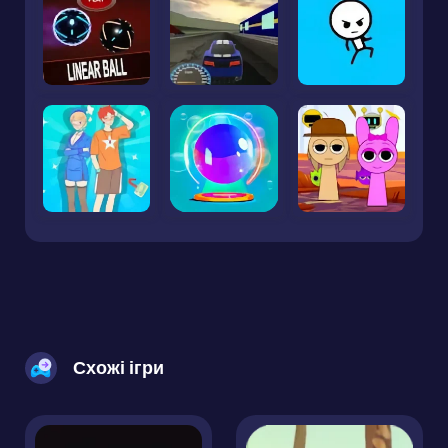
Схожі ігри