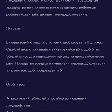
ландшафти, збираючи м'ясо та уникаючи перешкод. Ця
аркадна гра на спритність вимагає швидких рефлексів,
роблячи кожен забіг цікавим і непередбачуваним.
Як грати
Використовуй клавіші зі стрілками, щоб керувати її шляхом.
Стрибай вгору, пригинайся вниз і рухайся вбік, щоб бігти.
Збирай м'ясо для підвищення рахунку та просувайся через
рівні. Порада: зосередься на уникненні перешкод, коли вони
з'являються, щоб продовжувати біг.
Особливості
❖ захопливий геймплей з постійно змінюваними
ландшафтами