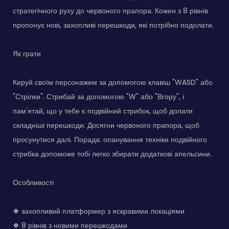
стратегічного руху до червоного прапора. Кожен з 8 рівнів
пропонує нові, захопливі перешкоди, які потрібно подолати.
Як грати
Керуй своїм персонажем за допомогою клавіш "WASD" або
"Стрілки". Стрибай за допомогою "W" або "Вгору", і
пам'ятай, що у тебе є подвійний стрибок, щоб долати
складніші перешкоди. Досягни червоного прапора, щоб
просунутися далі. Порада: опанування техніки подвійного
стрибка допоможе тобі легко збирати додаткові апельсини.
Особливості
❖ захопливий платформер з яскравими локаціями
❖ 8 рівнів з новими перешкодами