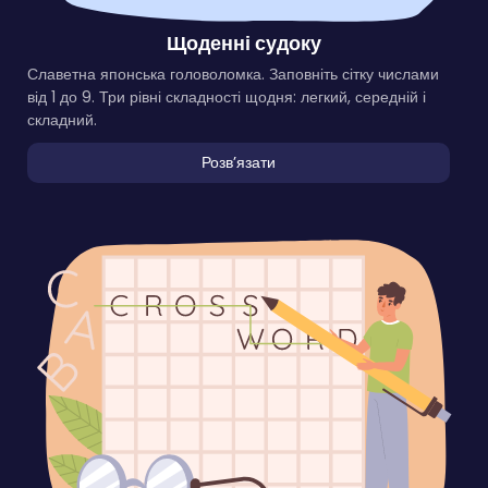
Щоденні судоку
Славетна японська головоломка. Заповніть сітку числами
від 1 до 9. Три рівні складності щодня: легкий, середній і
складний.
Розвʼязати