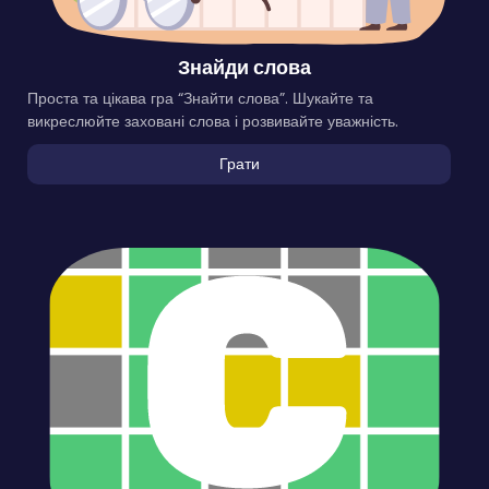
Знайди слова
Проста та цікава гра “Знайти слова”. Шукайте та
викреслюйте заховані слова і розвивайте уважність.
Грати