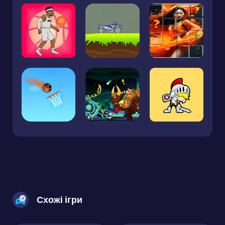
Схожі ігри