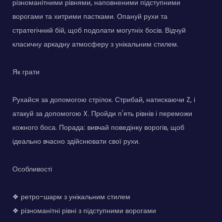
різноманітними рівнями, наповненими підступними
ворогами та хитрими пастками. Опануй рухи та
стратегічний бій, щоб подолати могутніх босів. Відчуй
класичну аркадну атмосферу з унікальним стилем.
Як грати
Рухайся за допомогою стрілок. Стрибай, натискаючи Z, і
атакуй за допомогою X. Пройди п'ять рівнів і переможи
кожного боса. Порада: вивчай поведінку ворогів, щоб
ідеально вчасно здійснювати свої рухи.
Особливості
❖ ретро-шарм з унікальним стилем
❖ різноманітні рівні з підступними ворогами