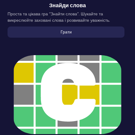
Знайди слова
Проста та цікава гра “Знайти слова”. Шукайте та
викреслюйте заховані слова і розвивайте уважність.
Грати