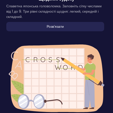
Славетна японська головоломка. Заповніть сітку числами
від 1 до 9. Три рівні складності щодня: легкий, середній і
складний.
Розвʼязати