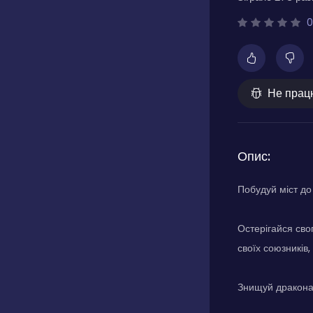
0
Не прац
Опис:
Побудуй міст до 
Остерігайся свог
своїх союзників,
Знищуй дракона 