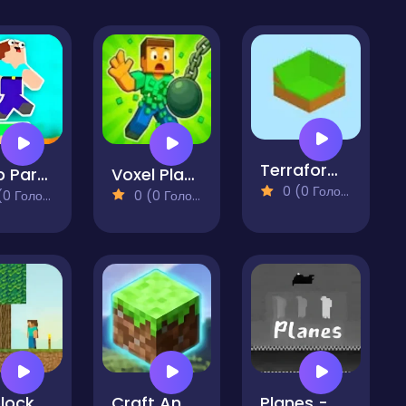
Terraformer
Noob Parkour 3D
Voxel Playground - Ragdoll Noob
0 (0 Голосів)
 Голосів)
0 (0 Голосів)
lock
Craft And Mine
Planes - An out of body puzzle game