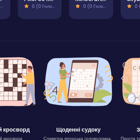
)
0 (0 Голосів)
0 (0 Голосів)
0 (0
 кросворд
Щоденні судоку
З
й кросворд
Славетна японська головоломка.
Проста та