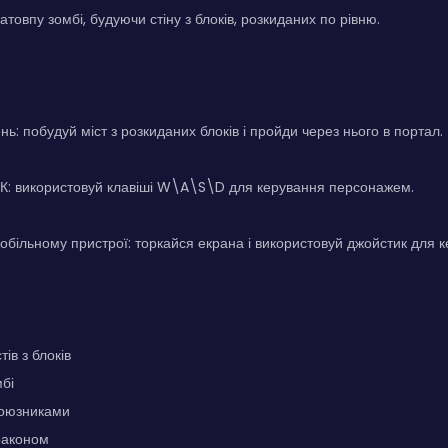
товпу зомбі, будуючи стіну з блоків, розкиданих по рівню.
ь: побудуй міст з розкиданих блоків і пройди через нього в портал.
ПК: використовуй клавіші W\A\S\D для керування персонажем.
обільному пристрої: торкайся екрана і використовуй джойстик для
ів з блоків
мбі
союзниками
раконом