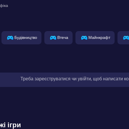
фіка
Будівництво
Втеча
Майнкрафт
Треба зареєструватися чи увійти, щоб написати к
жі ігри