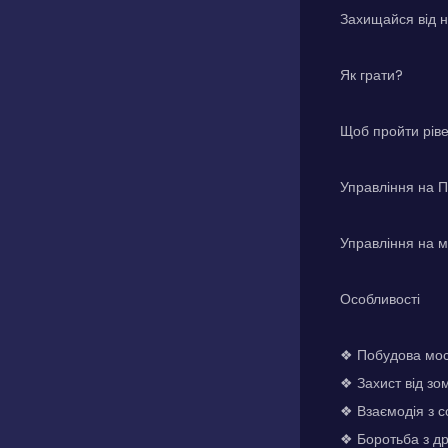
Захищайся від на
Як грати?
Щоб пройти рівен
Управління на 
Управління на м
Особливості
❖ Побудова мост
❖ Захист від зо
❖ Взаємодія з 
❖ Боротьба з д