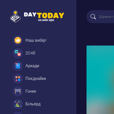
Наш вибір!
2048
Аркади
Поєднайки
Гонки
Більярд