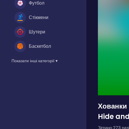
Футбол
Стікмени
Шутери
Баскетбол
Показати інші категорії ▾
Хованки 
Hide and
Зіграно 273 разі