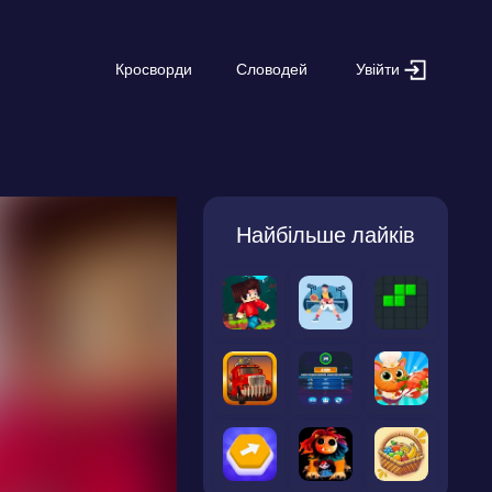
Увійти
Кросворди
Словодей
Найбільше лайків