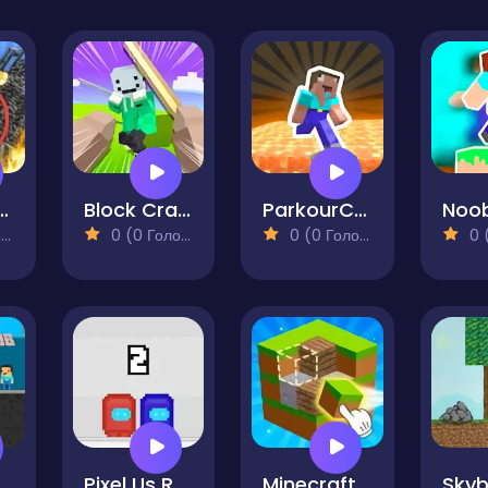
Prison in Mineblock! Destruction!
Block Craft 3D 2
ParkourCraft
)
0 (0 Голосів)
0 (0 Голосів)
0 (0
e Noob
Pixel Us Red and Blue 2
Minecraft Unblocked Online
Skyb