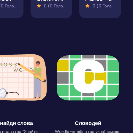
 Голосів)
0 (0 Голосів)
0 (0 Голосів)
найди слова
Словодей
 цікава гра “Знайти
Wordle-подібна гра українською