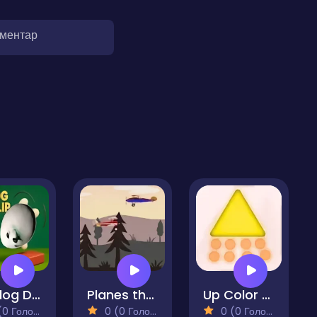
оментар
Eggdog Deadflip
Planes that Shoot
Up Color Plane
 Голосів)
0 (0 Голосів)
0 (0 Голосів)