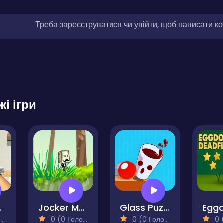
Треба зареєструватися чи увійти, щоб написати к
жі ігри
ombies
Jocker Man Adventure
Glass Puzzle
)
0 (0 Голосів)
0 (0 Голосів)
0 (0