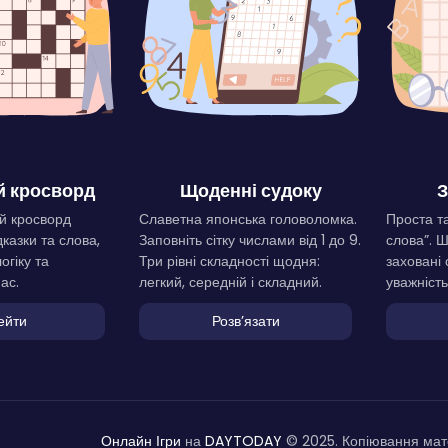
 кросворд
Щоденні судоку
З
й кросворд
Славетна японська головоломка.
Проста та
дказки та слова,
Заповніть сітку числами від 1 до 9.
слова”. 
огіку та
Три рівні складності щодня:
заховані 
ас.
легкий, середній і складний.
уважність
ейти
Розвʼязати
Онлайн Ігри
на
DAYTODAY
© 2025. Копіювання мате