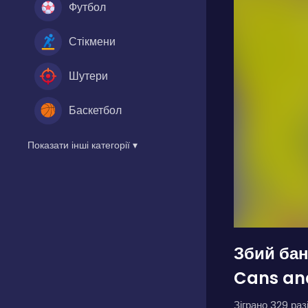
Футбол
Стікмени
Шутери
Баскетбол
Показати інші категорії ▾
Збий бан
Cans and
Зіграно 329 разі