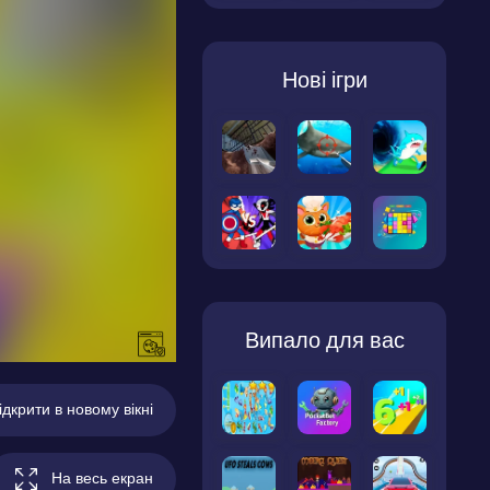
Нові ігри
Випало для вас
ідкрити в новому вікні
На весь екран