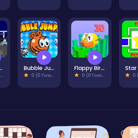
rry Prison Run
Bubble Jumper
Flappy Bird 3D
)
0 (0 Голосів)
0 (0 Голосів)
0 (0