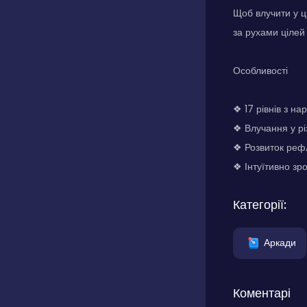
Щоб влучити у ці
за рухами цілей 
Особливості
❖ 17 рівнів з н
❖ Влучання у різ
❖ Розвиток рефл
❖ Інтуїтивно зр
Категорії:
Аркади
Коментарі