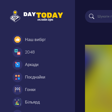
Наш вибір!
2048
Аркади
Поєднайки
Гонки
Більярд