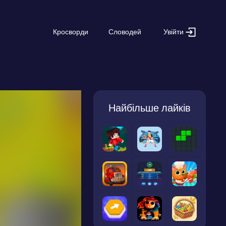
Увійти
Кросворди
Словодей
Найбільше лайків