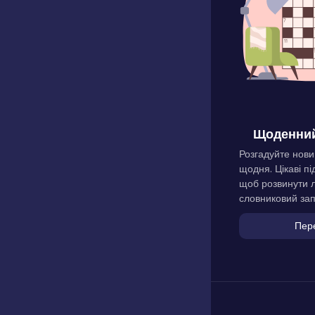
Щоденний
Розгадуйте нови
щодня. Цікаві пі
щоб розвинути л
словниковий зап
Пер