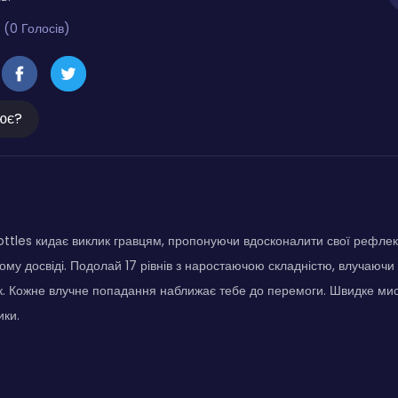
 (0 Голосів)
ює?
ttles кидає виклик гравцям, пропонуючи вдосконалити свої рефлекс
му досвіді. Подолай 17 рівнів з наростаючою складністю, влучаючи у 
. Кожне влучне попадання наближає тебе до перемоги. Швидке мисл
ики.