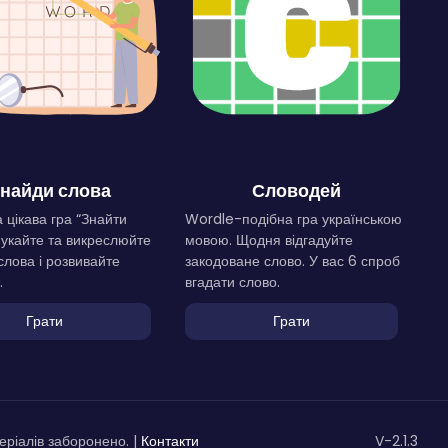
найди слова
Словодей
 цікава гра “Знайти
Wordle-подібна гра українською
Шукайте та викреслюйте
мовою. Щодня відгадуйте
слова і розвивайте
закодоване слово. У вас 6 спроб
.
вгадати слово.
Грати
Грати
ріалів заборонено. |
Контакти
V-2.1.3