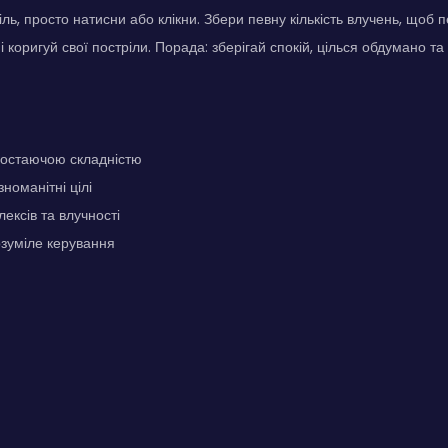
ль, просто натисни або клікни. Збери певну кількість влучень, щоб 
і коригуй свої постріли. Порада: зберігай спокій, цілься обдумано та
аростаючою складністю
номанітні цілі
ексів та влучності
озуміле керування