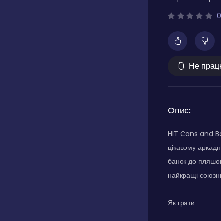
0
Не прац
Опис:
HIT Cans and Bo
цікавому аркадно
банок до пляшок
найкращі союзн
Як грати