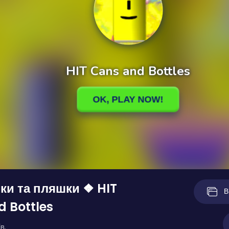
ки та пляшки ❖ HIT
В
 Bottles
в.