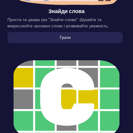
Знайди слова
Проста та цікава гра “Знайти слова”. Шукайте та
викреслюйте заховані слова і розвивайте уважність.
Грати