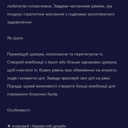
любителів головоломок. Завдяки численним рівням, гра
поєднує стратегічне мислення з годинами захоплюючого
задоволення.
Як грати
Переміщуй цукерки, натискаючи та перетягуючи їх.
Створюй комбінації з трьох або більше однакових цукерок,
щоб очистити їх. Кожен рівень має обмеження на кількість
ходів і конкретні цілі. Завжди враховуй свої цілі на рівні.
Порада: шукай можливості створити більші комбінації для
отримання бонусних балів.
Особливості
❖ яскравий і барвистий дизайн