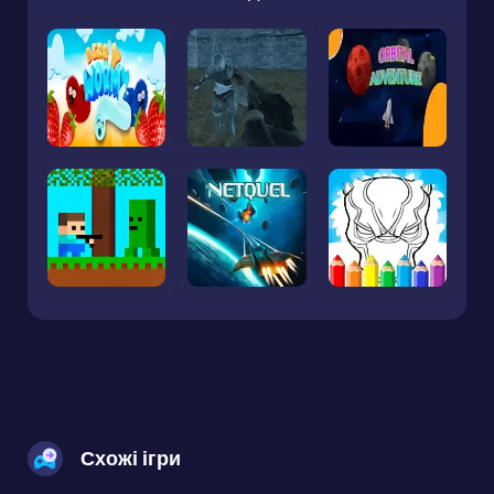
Схожі ігри