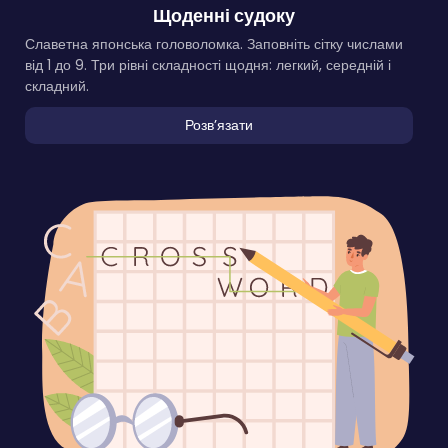
Щоденні судоку
Славетна японська головоломка. Заповніть сітку числами
від 1 до 9. Три рівні складності щодня: легкий, середній і
складний.
Розвʼязати