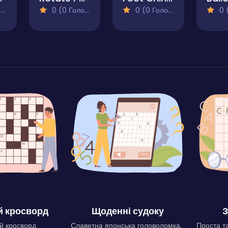
)
0 (0 Голосів)
0 (0 Голосів)
0 (0
 кросворд
Щоденні судоку
З
й кросворд
Славетна японська головоломка.
Проста та