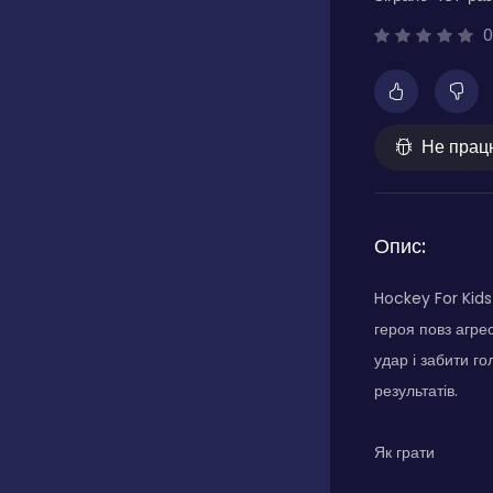
0
Не прац
Опис:
Hockey For Kids 
героя повз агре
удар і забити го
результатів.
Як грати