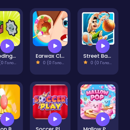
Exploding Zombie Boxes
Earwax Clinic
Street Basketball
 Голосів)
0 (0 Голосів)
0 (0 Голосів)
Balloon Burst
Soccer Play
Mallow Pop