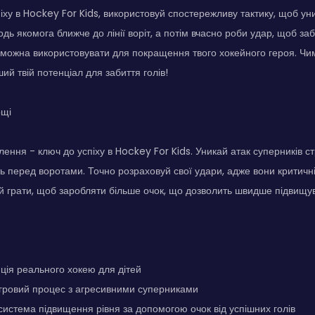
іху в Hockey For Kids, використовуй спостережливу тактику, щоб у
одь якомога ближче до лінії воріт, а потім вчасно роби удар, щоб за
кі можна використовувати для покращення твого хокейного героя. Ч
ший твій потенціал для забиття голів!
ощі
ення - ключ до успіху в Hockey For Kids. Уникай атак суперників ст
ь перед воротами. Точно розраховуй свої удари, адже вони критич
й грати, щоб заробляти більше очок, що дозволить швидше підвищува
ція реального хокею для дітей
ігровий процес з агресивними суперниками
система підвищення рівня за допомогою очок від успішних голів