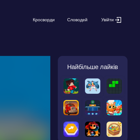
Увійти
Кросворди
Словодей
Найбільше лайків