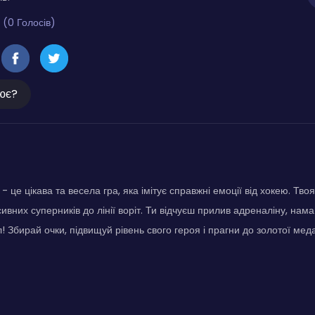
 (0 Голосів)
ює?
- це цікава та весела гра, яка імітує справжні емоції від хокею. Твоя
сивних суперників до лінії воріт. Ти відчуєш прилив адреналіну, на
л! Збирай очки, підвищуй рівень свого героя і прагни до золотої мед