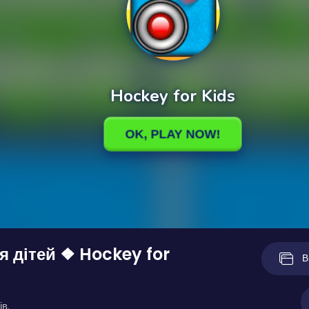
я дітей ❖ Hockey for
В
ів.