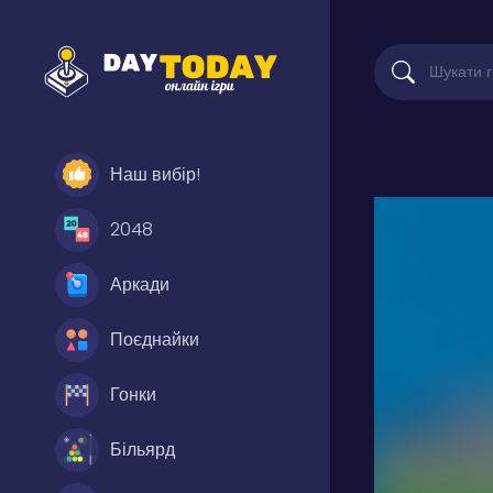
Наш вибір!
2048
Аркади
Поєднайки
Гонки
Більярд