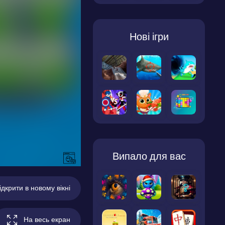
Нові ігри
Випало для вас
ідкрити в новому вікні
На весь екран