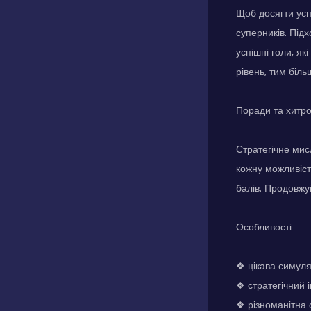
Щоб досягти усп
суперників. Підх
успішні голи, я
рівень, тим біль
Поради та хитр
Стратегічне мисл
кожну можливіст
балів. Продовжу
Особливості
❖ цікава симуля
❖ стратегічний 
❖ різноманітна 