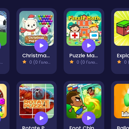
Christmas Pop Mania
Puzzle Math
)
0 (0 Голосів)
0 (0 Голосів)
0 (0
Whiz
Rotate Puzzle
Foot Chinko World Cup