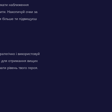
никати наближення
бити. Накопичуй очки за
им більше ти підвищуєш
ратегічно і використовуй
ні для отримання вищих
ти рівень твого героя.