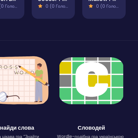
 Голосів)
0 (0 Голосів)
0 (0 Голосів)
найди слова
Словодей
 цікава гра “Знайти
Wordle-подібна гра українською