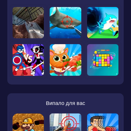
Випало для вас