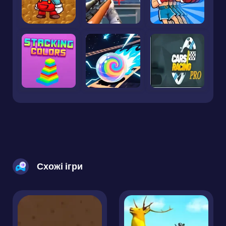
Схожі ігри