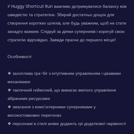
У Huggy Shortcut Run важливо дотримуватися балансу між
швидкістю та стратегією. Збирай достатньо дощок для
створення коротких шляхів, але будь уважним, щоб не стати
занадто важким. Слідкуй за діями суперників і коригуй свою
стратегію відповідно. Завжди прагни до першого місця!
Особливості
❖ захоплива гра-біг з інтуїтивним управлінням і цікавими
механіками
❖ тактичний геймплей, що вимагає вмілого управління
зібраними ресурсами
❖ змагання з комп'ютерними суперниками у
високоставкових перегонах
❖ персонажі в стилі аніме додають грі додаткової чарівності