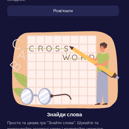
Розвʼязати
Знайди слова
Проста та цікава гра “Знайти слова”. Шукайте та
викреслюйте заховані слова і розвивайте уважність.