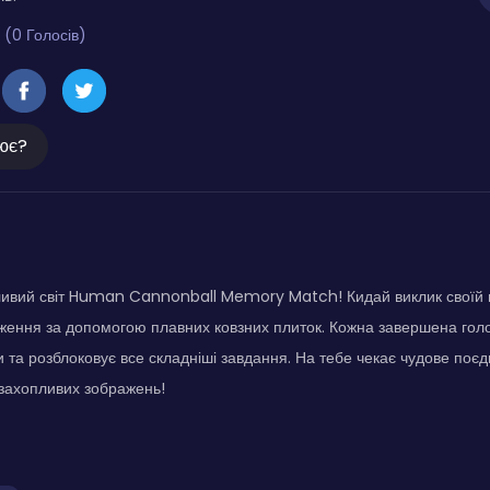
 (0 Голосів)
ює?
ливий світ Human Cannonball Memory Match! Кидай виклик своїй п
ження за допомогою плавних ковзних плиток. Кожна завершена голо
ти та розблоковує все складніші завдання. На тебе чекає чудове поє
захопливих зображень!