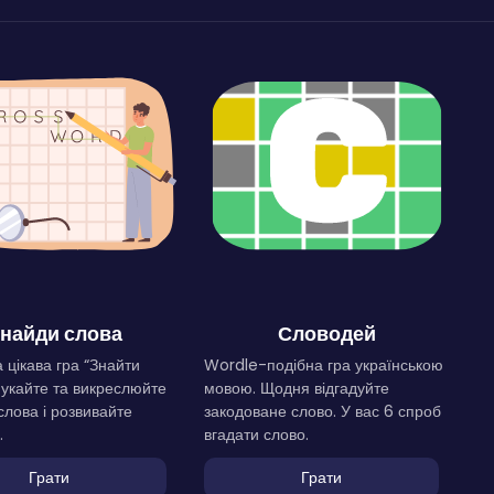
найди слова
Словодей
 цікава гра “Знайти
Wordle-подібна гра українською
Шукайте та викреслюйте
мовою. Щодня відгадуйте
слова і розвивайте
закодоване слово. У вас 6 спроб
.
вгадати слово.
Грати
Грати