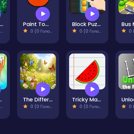
nimal Feed Puzzle
Paint Tomato
Block Puzzle Guardian
)
0 (0 Голосів)
0 (0 Голосів)
0 (0
ort Puzzle
The Difference
Tricky Math Quest
)
0 (0 Голосів)
0 (0 Голосів)
0 (0