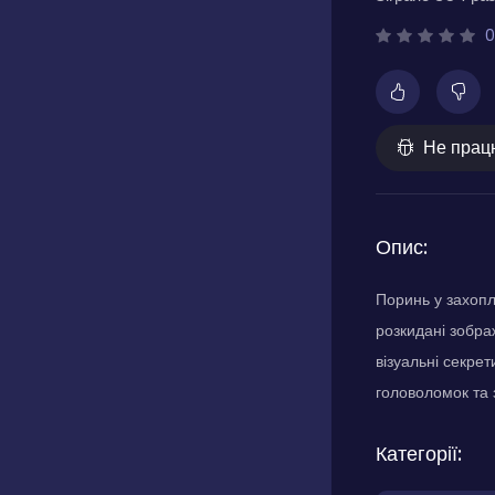
0
Не прац
Опис:
Поринь у захоп
розкидані зобра
візуальні секре
головоломок та 
Категорії: