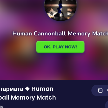
гармата ❖ Human
В
all Memory Match
ів.