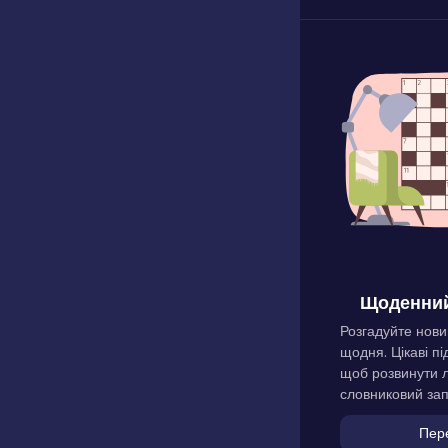
Щоденний
Розгадуйте нови
щодня. Цікаві пі
щоб розвинути л
словниковий зап
Пер