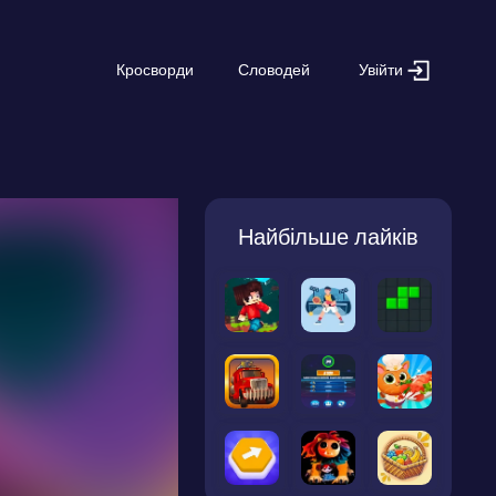
Увійти
Кросворди
Словодей
Найбільше лайків