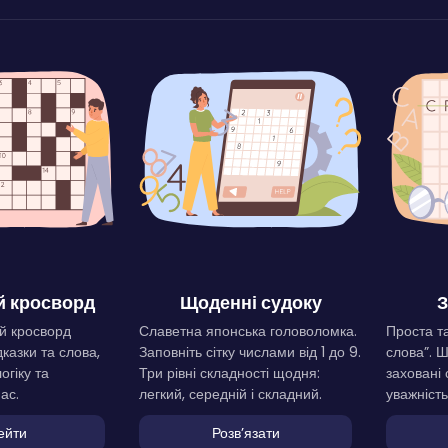
 кросворд
Щоденні судоку
З
й кросворд
Славетна японська головоломка.
Проста та
дказки та слова,
Заповніть сітку числами від 1 до 9.
слова”. 
огіку та
Три рівні складності щодня:
заховані 
ас.
легкий, середній і складний.
уважність
ейти
Розвʼязати