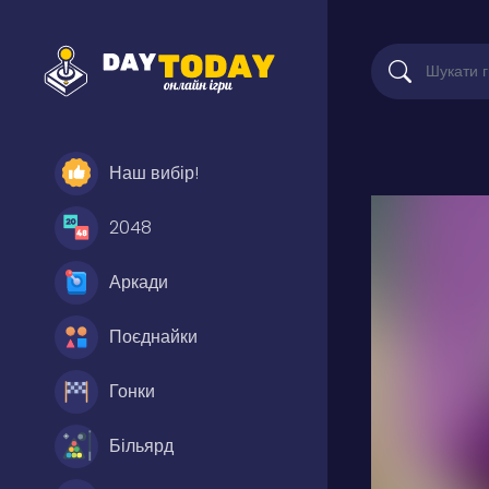
Наш вибір!
2048
Аркади
Поєднайки
Гонки
Більярд