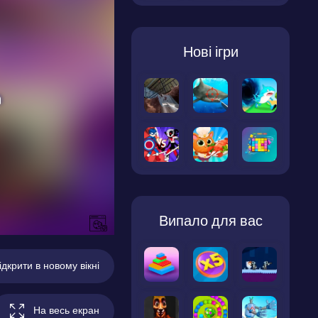
Нові ігри
Випало для вас
ідкрити в новому вікні
На весь екран