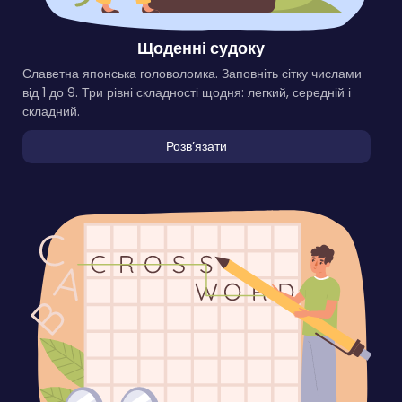
Щоденні судоку
Славетна японська головоломка. Заповніть сітку числами
від 1 до 9. Три рівні складності щодня: легкий, середній і
складний.
Розвʼязати