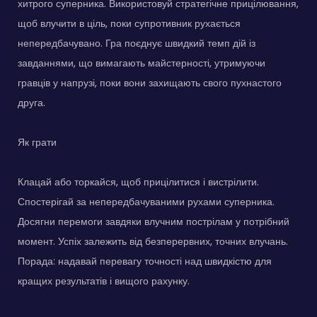
хитрого суперника. Використовуй стратегічне прицілювання,
щоб влучити в ціль, поки супротивник рухається
непередбачувано. Гра поєднує швидкий темп дій із
завданнями, що вимагають майстерності, утримуючи
гравців у напрузі, поки вони захищають свого пухнастого
друга.
Як грати
Клацай або торкайся, щоб прицілитися і вистрілити.
Спостерігай за непередбачуваними рухами суперника.
Досягни перемоги завдяки влучним пострілам у потрібний
момент. Успіх залежить від безперервних, точних влучань.
Порада: надавай перевагу точності над швидкістю для
кращих результатів і вищого рахунку.