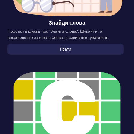
Знайди слова
Проста та цікава гра “Знайти слова”. Шукайте та
викреслюйте заховані слова і розвивайте уважність.
Грати