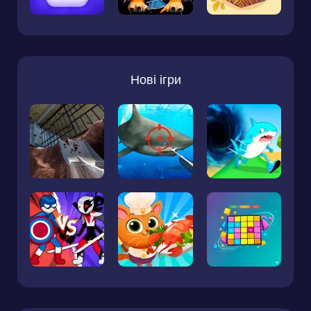
Нові ігри