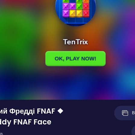
ий Фредді FNAF ❖
В
ddy FNAF Face
в.