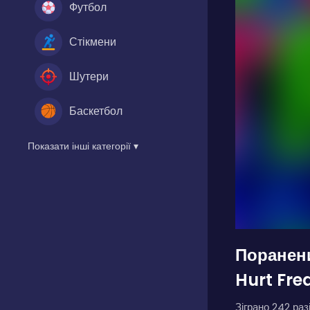
Футбол
Стікмени
Шутери
Баскетбол
Показати інші категорії ▾
Поранен
Hurt Fre
Зіграно 242 разі