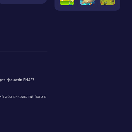
для фанатів FNAF!
ий або викривляй його в