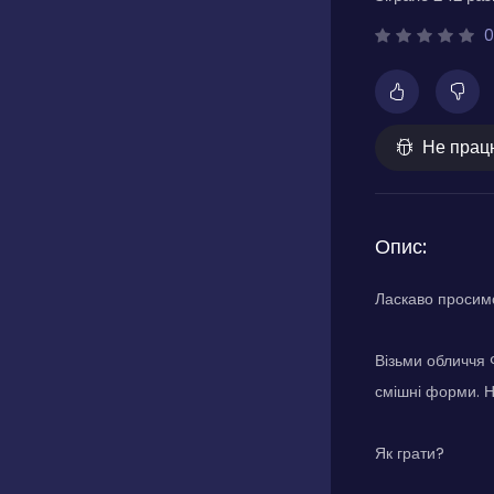
0
Не прац
Опис:
Ласкаво просимо
Візьми обличчя 
смішні форми. Н
Як грати?