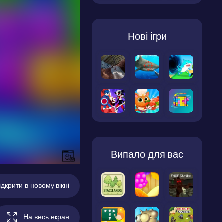
Нові ігри
Випало для вас
ідкрити в новому вікні
На весь екран