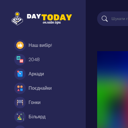
Наш вибір!
2048
Аркади
Поєднайки
Гонки
Більярд