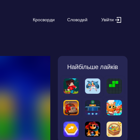
Увійти
Кросворди
Словодей
Найбільше лайків