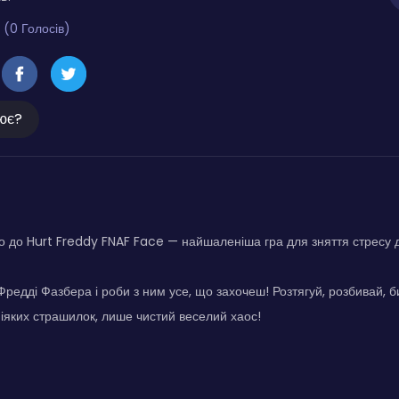
 (0 Голосів)
ює?
 до Hurt Freddy FNAF Face — найшаленіша гра для зняття стресу 
Фредді Фазбера і роби з ним усе, що захочеш! Розтягуй, розбивай, б
іяких страшилок, лише чистий веселий хаос!