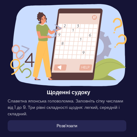
Щоденні судоку
Славетна японська головоломка. Заповніть сітку числами
від 1 до 9. Три рівні складності щодня: легкий, середній і
складний.
Розвʼязати