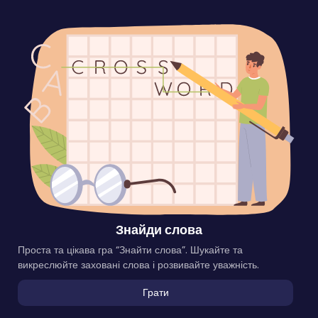
Знайди слова
Проста та цікава гра “Знайти слова”. Шукайте та
викреслюйте заховані слова і розвивайте уважність.
Грати