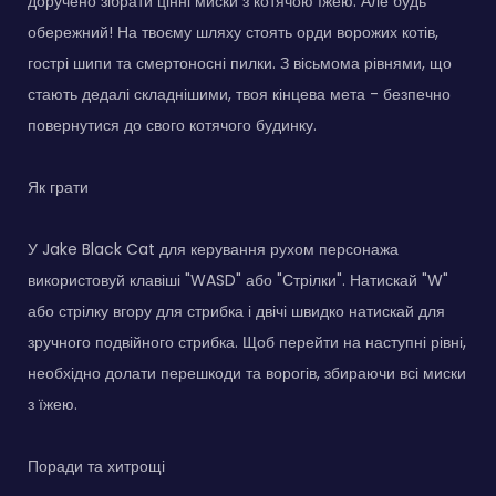
доручено зібрати цінні миски з котячою їжею. Але будь
обережний! На твоєму шляху стоять орди ворожих котів,
гострі шипи та смертоносні пилки. З вісьмома рівнями, що
стають дедалі складнішими, твоя кінцева мета - безпечно
повернутися до свого котячого будинку.
Як грати
У Jake Black Cat для керування рухом персонажа
використовуй клавіші "WASD" або "Стрілки". Натискай "W"
або стрілку вгору для стрибка і двічі швидко натискай для
зручного подвійного стрибка. Щоб перейти на наступні рівні,
необхідно долати перешкоди та ворогів, збираючи всі миски
з їжею.
Поради та хитрощі