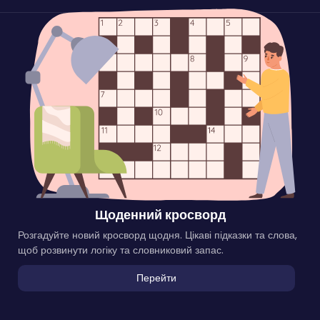
Щоденний кросворд
Розгадуйте новий кросворд щодня. Цікаві підказки та слова,
щоб розвинути логіку та словниковий запас.
Перейти