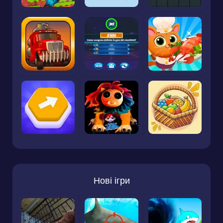
Нові ігри