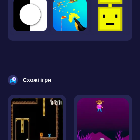
Схожі ігри