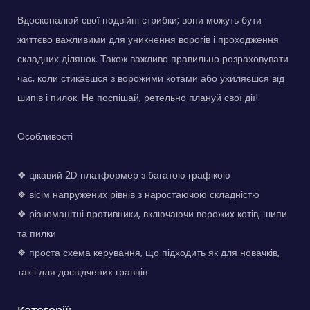
Вдосконалюй свої подвійні стрибки; вони можуть бути
життєво важливими для уникнення ворогів і проходження
складних ділянок. Також важливо правильно розраховувати
час, коли стикаєшся з ворожими котами або ухиляєшся від
шипів і пилок. Не поспішай, ретельно плануй свої дії!
Особливості
❖ цікавий 2D платформер з багатою графікою
❖ вісім напружених рівнів з наростаючою складністю
❖ різноманітні противники, включаючи ворожих котів, шипи
та пилки
❖ проста схема керування, що підходить як для новачків,
так і для досвідчених гравців