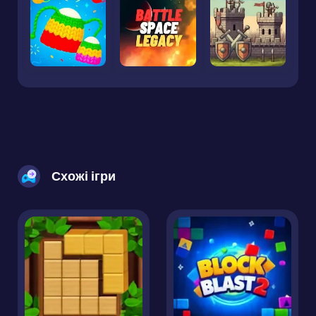
Схожі ігри