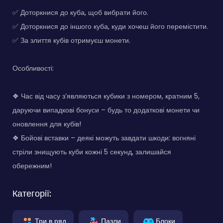
✅ Доторкнися до куба, щоб вибрати його.
✅ Доторкнися до іншого куба, куди хочеш його перемістити.
✅ За злиття кубів отримуєш монети.
Особливості:
❖ Час від часу з’являються кубики з номером, кратним 5,
даруючи випадкові бонуси – будь то додаткові монети чи
оновлення для кубів!
❖ Бойові вставки – деякі можуть завдати шкоди: вогняні
стріли знищують куби кожні 5 секунд, залишайся
обережним!
Категорії:
Три в ряд
Пазли
Блоки