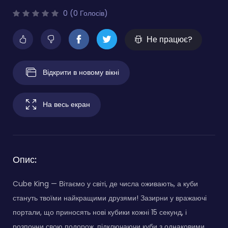
0 (0 Голосів)
Не працює?
Відкрити в новому вікні
На весь екран
Опис:
Cube King — Вітаємо у світі, де числа оживають, а куби
стануть твоїми найкращими друзями! Зазирни у вражаючі
портали, що приносять нові кубики кожні 15 секунд, і
розпочни свою подорож, підключаючи куби з однаковими