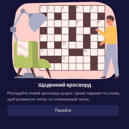
Щоденний кросворд
Розгадуйте новий кросворд щодня. Цікаві підказки та слова,
щоб розвинути логіку та словниковий запас.
Перейти