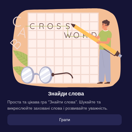
Знайди слова
Проста та цікава гра “Знайти слова”. Шукайте та
викреслюйте заховані слова і розвивайте уважність.
Грати