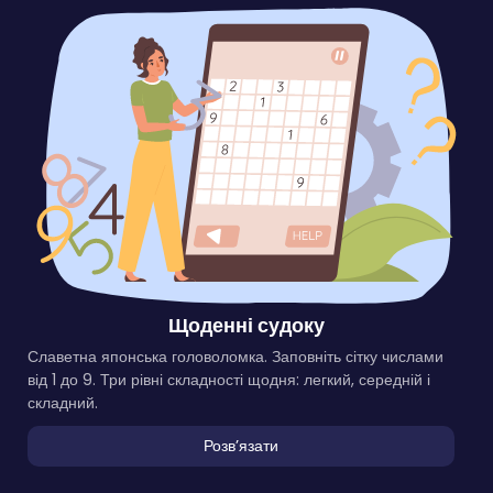
Щоденні судоку
Славетна японська головоломка. Заповніть сітку числами
від 1 до 9. Три рівні складності щодня: легкий, середній і
складний.
Розвʼязати