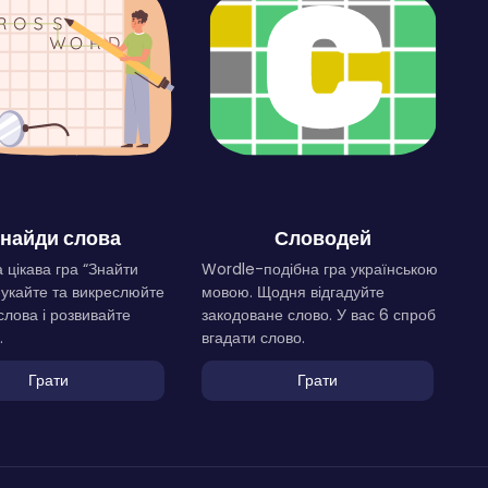
найди слова
Словодей
 цікава гра “Знайти
Wordle-подібна гра українською
Шукайте та викреслюйте
мовою. Щодня відгадуйте
слова і розвивайте
закодоване слово. У вас 6 спроб
.
вгадати слово.
Грати
Грати