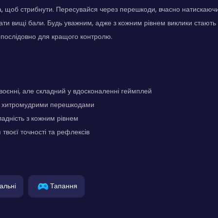
, щоб стрибнути. Пересувайся через перешкоди, вчасно натискаючи
ати вищі бали. Будь уважним, адже з кожним рівнем виклики стають
і послідовно для кращого контролю.
воєнні, але складний у вдосконаленні геймплей
 з хитромудрими перешкодами
адність з кожним рівнем
твоєї точності та рефлексів
альні
Тапання