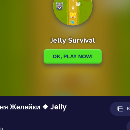
ня Желейки ❖ Jelly
В
в.