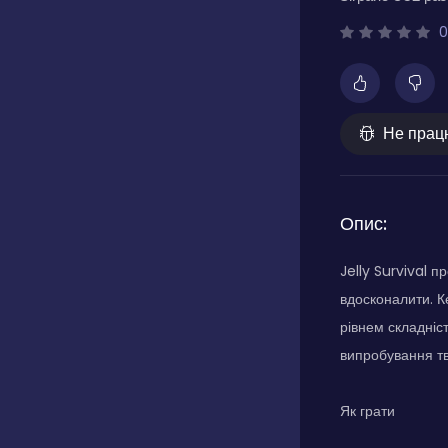
0
Не прац
Опис:
Jelly Survival 
вдосконалити. К
рівнем складніс
випробування тв
Як грати