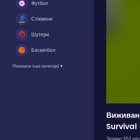
Футбол
Стікмени
Шутери
Баскетбол
Показати інші категорії ▾
Виживан
Survival
Зіграно 352 разі