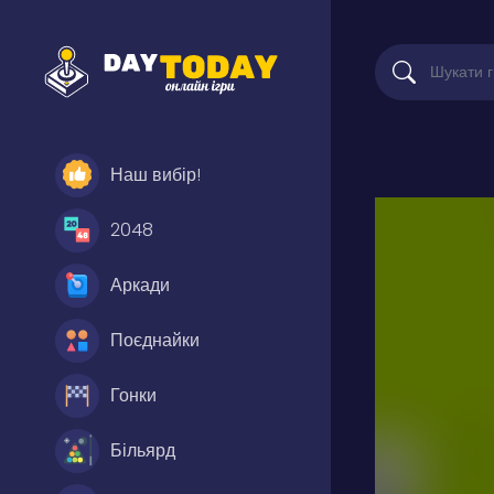
Наш вибір!
2048
Аркади
Поєднайки
Гонки
Більярд