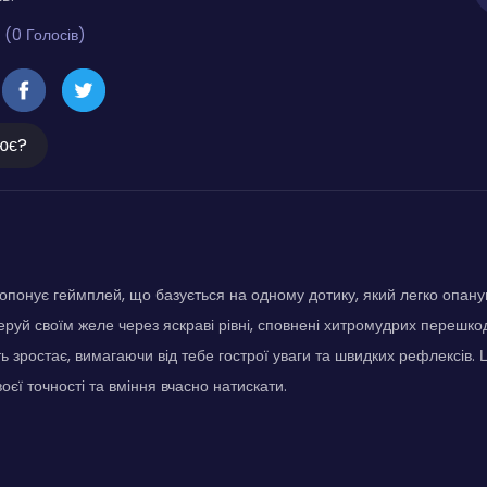
 (0 Голосів)
ює?
пропонує геймплей, що базується на одному дотику, який легко опану
еруй своїм желе через яскраві рівні, сповнені хитромудрих перешк
ть зростає, вимагаючи від тебе гострої уваги та швидких рефлексів.
оєї точності та вміння вчасно натискати.