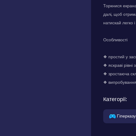
Торкнися екрана
далі, щоб отрим
натискай легко 
Особливості
❖ простий у зас
❖ яскраві рівні
❖ зростаюча скл
❖ випробування 
Категорії:
Гіперказу