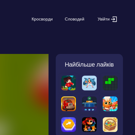
Увійти
Кросворди
Словодей
Найбільше лайків