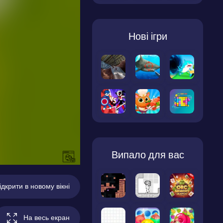
Нові ігри
Випало для вас
ідкрити в новому вікні
На весь екран