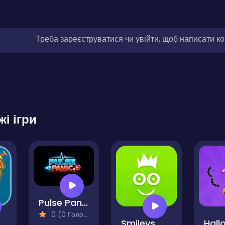
Треба зареєструватися чи увійти, щоб написати к
жі ігри
Pulse Panic
0 (0 Голосів)
Smileys