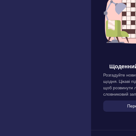
Щоденний
Розгадуйте нови
щодня. Цікаві пі
щоб розвинути л
словниковий зап
Пер