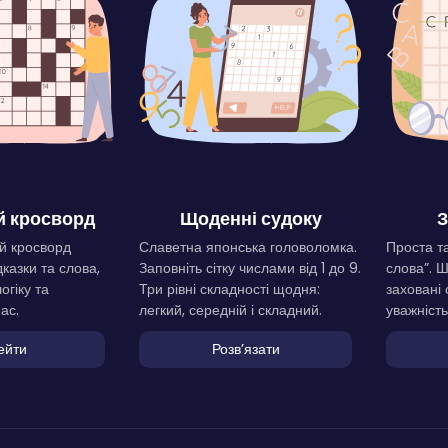
 кросворд
Щоденні судоку
З
й кросворд
Славетна японська головоломка.
Проста та
дказки та слова,
Заповніть сітку числами від 1 до 9.
слова”. 
огіку та
Три рівні складності щодня:
заховані 
ас.
легкий, середній і складний.
уважність
ейти
Розвʼязати