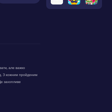
вати, але важко
од. З кожним пройденим
 Це захопливе