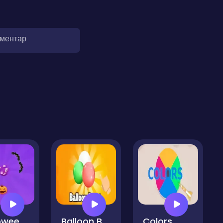
оментар
Halloween Idle Fly
Balloon Burst
Colors