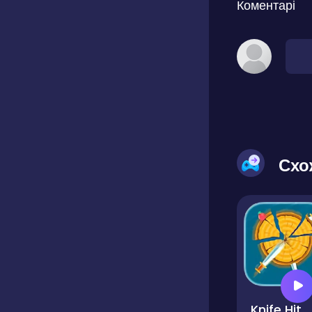
Коментарі
Схо
Knife Hit