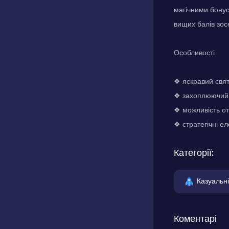
магічними бонус
вищих балів зос
Особливості
❖ яскравий свя
❖ захоплюючий 
❖ можливість от
❖ стратегічні е
Категорії:
Казуальні
Коментарі