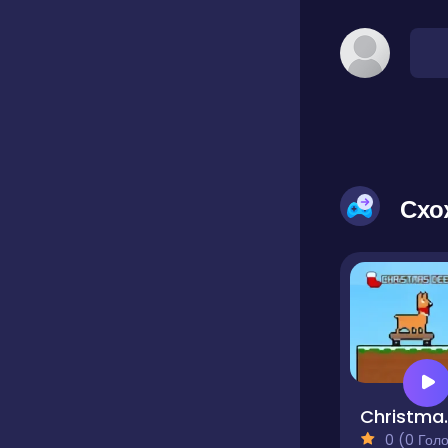
Схо
Chri
0 (0 Голосів