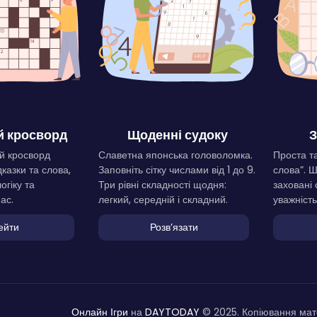
 кросворд
Щоденні судоку
З
й кросворд
Славетна японська головоломка.
Проста та
дказки та слова,
Заповніть сітку числами від 1 до 9.
слова”. 
огіку та
Три рівні складності щодня:
заховані 
ас.
легкий, середній і складний.
уважність
ейти
Розвʼязати
Онлайн Ігри
на
DAYTODAY
© 2025. Копіювання мате