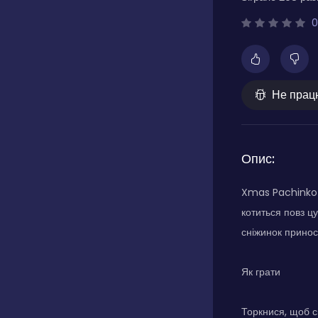
0
Не прац
Опис:
Xmas Pachinko —
котиться повз ц
сніжинок принос
Як грати
Торкнися, щоб ск