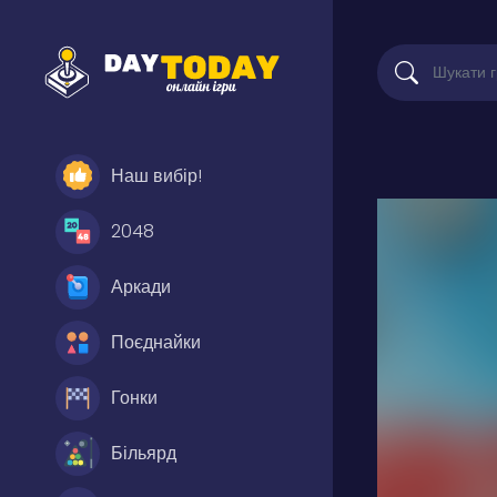
Наш вибір!
2048
Аркади
Поєднайки
Гонки
Більярд