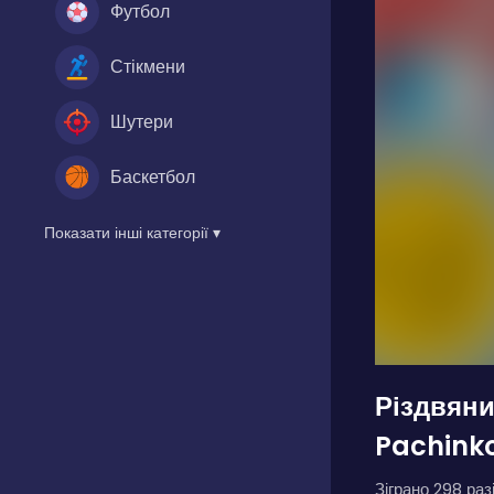
Футбол
Стікмени
Шутери
Баскетбол
Показати інші категорії ▾
Різдвян
Pachink
Зіграно 298 разі