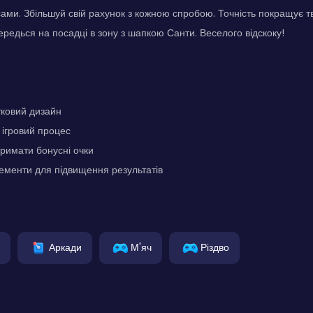
ами. Збільшуй свій рахунок з кожною спробою. Точність покращує тв
ередься на посадці в зону з шапкою Санти. Веселого відскоку!
тковий дизайн
ігровий процес
римати бонусні очки
лементи для підвищення результатів
Аркади
М'яч
Різдво