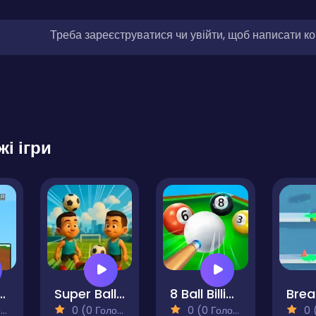
Треба зареєструватися чи увійти, щоб написати к
жі ігри
stmas Deer
Super Ball Juggling Remix
8 Ball Billiards
Brea
)
0 (0 Голосів)
0 (0 Голосів)
0 (0