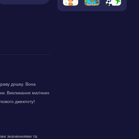
краву дошку. Вона
они. Викликання магічних
ткового джекпоту!
окими значеннями та