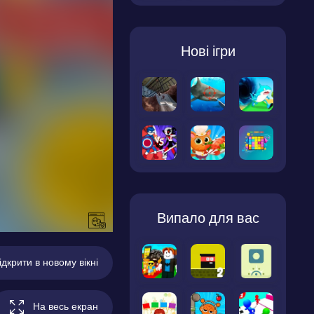
Нові ігри
Випало для вас
ідкрити в новому вікні
На весь екран