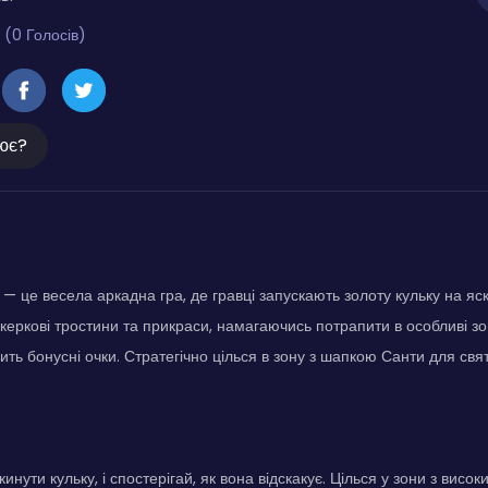
 (0 Голосів)
ює?
 це весела аркадна гра, де гравці запускають золоту кульку на яс
укеркові тростини та прикраси, намагаючись потрапити в особливі з
ить бонусні очки. Стратегічно цілься в зону з шапкою Санти для свя
инути кульку, і спостерігай, як вона відскакує. Цілься у зони з вис