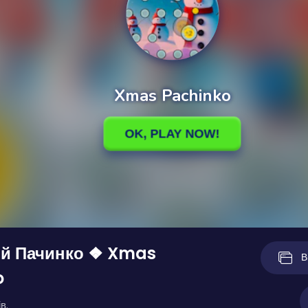
ий Пачинко ❖ Xmas
В
o
в.