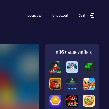
Увійти
Кросворди
Словодей
Найбільше лайків