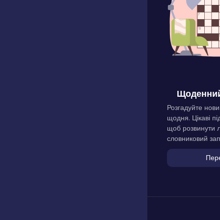
Щоденний
Розгадуйте нови
щодня. Цікаві пі
щоб розвинути л
словниковий зап
Пер