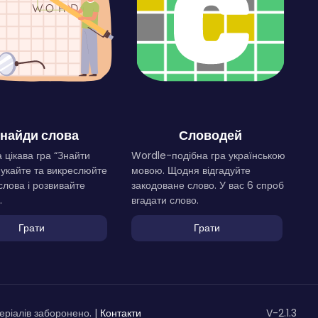
найди слова
Словодей
 цікава гра “Знайти
Wordle-подібна гра українською
Шукайте та викреслюйте
мовою. Щодня відгадуйте
слова і розвивайте
закодоване слово. У вас 6 спроб
.
вгадати слово.
Грати
Грати
ріалів заборонено. |
Контакти
V-2.1.3