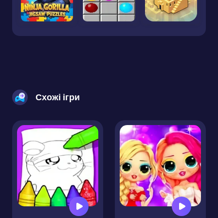
Схожі ігри