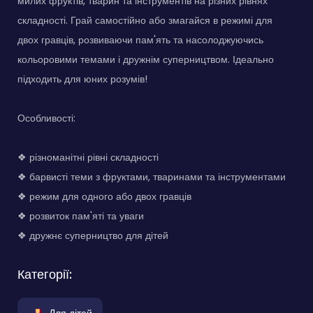
милих фруктів, тварин та інструментів на різних рівнях
складності. Грай самостійно або змагайся в режимі для
двох гравців, розвиваючи пам'ять та насолоджуючись
кольоровими темами і дружнім суперництвом. Ідеально
підходить для юних розумів!
Особливості:
❖ різноманітні рівні складності
❖ барвисті теми з фруктами, тваринами та інструментами
❖ режим для одного або двох гравців
❖ розвиток пам'яті та уваги
❖ дружнє суперництво для дітей
Категорії:
Для дітей