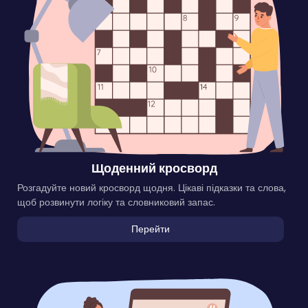
Щоденний кросворд
Розгадуйте новий кросворд щодня. Цікаві підказки та слова,
щоб розвинути логіку та словниковий запас.
Перейти