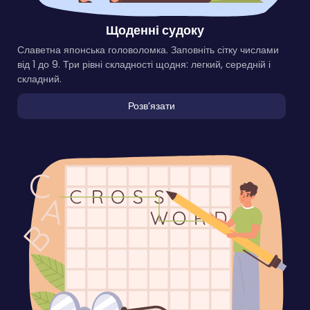
Щоденні судоку
Славетна японська головоломка. Заповніть сітку числами
від 1 до 9. Три рівні складності щодня: легкий, середній і
складний.
Розвʼязати