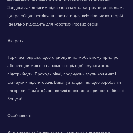
Завдяки захопливим підсилювачам та хитрим перешкодам,
ця гра обіцяє нескінченні розваги для всіх вікових категорій.
Ідеально підходить для коротких ігрових сесій!
Як грати
Торкнися екрана, щоб стрибнути на мобільному пристрої,
або клацни мишею на комп'ютері, щоб змусити кота
підстрибнути. Проходь рівні, поєднуючи групи кошенят і
активуючи підсилювачі. Виконуй завдання, щоб заробляти
нагороди. Пам'ятай, що великі поєднання приносять більші
бонуси!
Особливості
❖ яскравий та барвистий світ з милими кошенятами