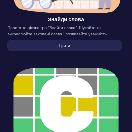
Знайди слова
Проста та цікава гра “Знайти слова”. Шукайте та
викреслюйте заховані слова і розвивайте уважність.
Грати