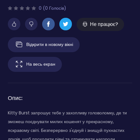
0 (0 Голосів)
Не працює?
Відкрити в новому вікні
На весь екран
Опис:
Kitty Burst запрошує тебе у захопливу головоломку, де ти
зможеш поєднувати милих кошенят у прекрасному,
яскравому світі. Безперервно з'єднуй і знищуй пухнастих
друзів, щоб проходити рівні та отримувати нагороди.